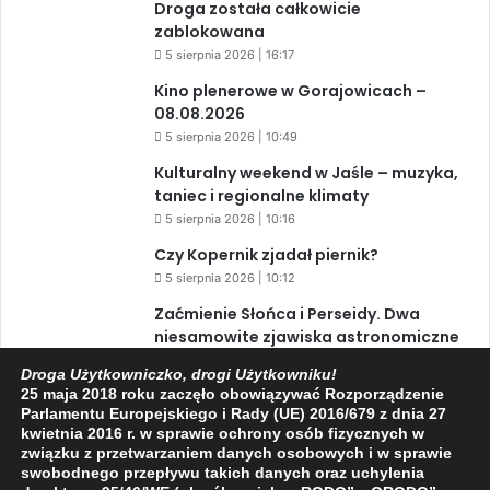
Droga została całkowicie
zablokowana
5 sierpnia 2026 | 16:17
Kino plenerowe w Gorajowicach –
08.08.2026
5 sierpnia 2026 | 10:49
Kulturalny weekend w Jaśle – muzyka,
taniec i regionalne klimaty
5 sierpnia 2026 | 10:16
Czy Kopernik zjadał piernik?
5 sierpnia 2026 | 10:12
Zaćmienie Słońca i Perseidy. Dwa
niesamowite zjawiska astronomiczne
w ciągu jednego dnia!
Droga Użytkowniczko, drogi Użytkowniku!
3 sierpnia 2026 | 15:39
25 maja 2018 roku zaczęło obowiązywać Rozporządzenie
Parlamentu Europejskiego i Rady (UE) 2016/679 z dnia 27
kwietnia 2016 r. w sprawie ochrony osób fizycznych w
związku z przetwarzaniem danych osobowych i w sprawie
Facebook
X
YouTube
swobodnego przepływu takich danych oraz uchylenia