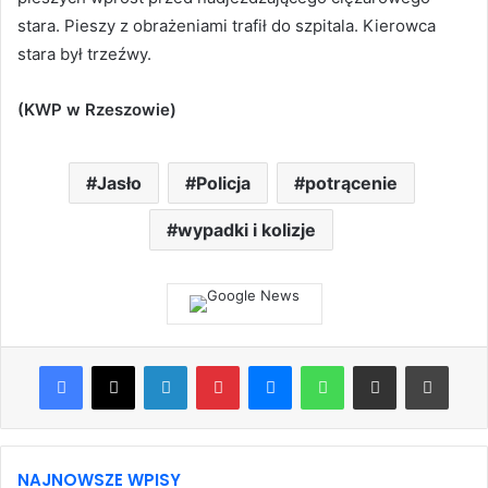
stara. Pieszy z obrażeniami trafił do szpitala. Kierowca
stara był trzeźwy.
(KWP w Rzeszowie)
Jasło
Policja
potrącenie
wypadki i kolizje
Facebook
X
LinkedIn
Pinterest
Messenger
WhatsApp
Share via Email
Print
NAJNOWSZE WPISY