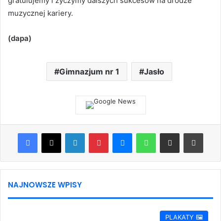
gratulujemy i życzymy dalszych sukcesów na drodze
muzycznej kariery.
(dapa)
Gimnazjum nr 1
Jasło
Facebook
X
LinkedIn
Pinterest
Messenger
WhatsApp
Share via Email
Print
NAJNOWSZE WPISY
PLAKATY 🖼️