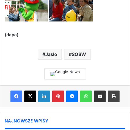
(dapa)
Jasło
SOSW
Facebook
X
LinkedIn
Pinterest
Messenger
WhatsApp
Share via Email
Print
NAJNOWSZE WPISY