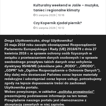
Kulturalny weekend w Jaśle – muzyka,
taniec i regionalne klimaty
5 sierpnia 2026 | 10:16
Czy Kopernik zjadał piernik?
5 sierpnia 2026 | 10:12
Zaćmienie Słońca i Perseidy. Dwa
niesamowite zjawiska astronomiczne
Droga Użytkowniczko, drogi Użytkowniku!
25 maja 2018 roku zaczęło obowiązywać Rozporządzenie
w ciągu jednego dnia!
Parlamentu Europejskiego i Rady (UE) 2016/679 z dnia 27
3 sierpnia 2026 | 15:39
kwietnia 2016 r. w sprawie ochrony osób fizycznych w
związku z przetwarzaniem danych osobowych i w sprawie
swobodnego przepływu takich danych oraz uchylenia
dyrektywy 95/46/WE (określane jako „RODO”, „ORODO”,
Facebook
X
YouTube
„GDPR” lub „Ogólne Rozporządzenie o Ochronie Danych”).
Aby dalej móc dostarczać Państwu coraz lepsze materiały
redakcyjne i udostępniać coraz lepsze usługi, potrzebujemy
zgody na lepsze dopasowanie treści do zachowań
Użytkownika portalu.
Wobec powyższego, w zakładce
„polityka prywatności
”
2009 - 2026 © Wszelkie prawa zastrzeżone
prezentujemy podstawowe informacje na ten temat.
Przeglądanie naszego portalu jest równoznaczne z
O NAS
REDAKCJA
POLITYKA PRYWATNOŚCI
akceptacją zawartych w niej zapisów.