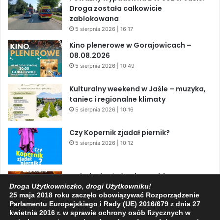
Droga została całkowicie
zablokowana
5 sierpnia 2026 | 16:17
Kino plenerowe w Gorajowicach –
08.08.2026
5 sierpnia 2026 | 10:49
Kulturalny weekend w Jaśle – muzyka,
taniec i regionalne klimaty
5 sierpnia 2026 | 10:16
Czy Kopernik zjadał piernik?
5 sierpnia 2026 | 10:12
Zaćmienie Słońca i Perseidy. Dwa
niesamowite zjawiska astronomiczne
Droga Użytkowniczko, drogi Użytkowniku!
25 maja 2018 roku zaczęło obowiązywać Rozporządzenie
w ciągu jednego dnia!
Parlamentu Europejskiego i Rady (UE) 2016/679 z dnia 27
3 sierpnia 2026 | 15:39
kwietnia 2016 r. w sprawie ochrony osób fizycznych w