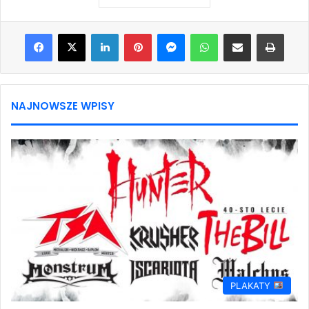
Facebook
X
LinkedIn
Pinterest
Messenger
WhatsApp
Share via Email
Print
NAJNOWSZE WPISY
PLAKATY