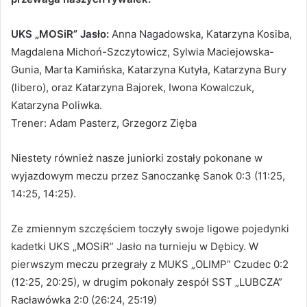
UKS „MOSiR” Jasło:
Anna Nagadowska, Katarzyna Kosiba,
Magdalena Michoń-Szczytowicz, Sylwia Maciejowska-
Gunia, Marta Kamińska, Katarzyna Kutyła, Katarzyna Bury
(libero), oraz Katarzyna Bajorek, Iwona Kowalczuk,
Katarzyna Poliwka.
Trener: Adam Pasterz, Grzegorz Zięba
Niestety również nasze juniorki zostały pokonane w
wyjazdowym meczu przez Sanoczankę Sanok 0:3 (11:25,
14:25, 14:25).
Ze zmiennym szczęściem toczyły swoje ligowe pojedynki
kadetki UKS „MOSiR” Jasło na turnieju w Dębicy. W
pierwszym meczu przegrały z MUKS „OLIMP” Czudec 0:2
(12:25, 20:25), w drugim pokonały zespół SST „LUBCZA”
Racławówka 2:0 (26:24, 25:19)