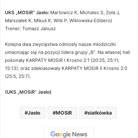
UKS „MOSiR” Jasło:
Martowicz K, Michalec S, Zoła J,
Marszałek K, Mikuś K, Wilk P, Wiklowska E(libero)
Trener: Tomasz Janusz
Kolejna dwa zwycięstwa odniosły nasze młodziczki
umacniając się na pozycji lidera grupy „B”. Na własnej hali
pokonały KARPATY MOSiR I Krosno 2:1 (20:25, 25:11,
15:13), oraz zdeklasowały KARPATY MOSiR II Krosno 2:0
(25:5, 25:7).
(UKS „MOSiR” Jasło)
Jasło
MOSiR
siatkówka