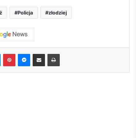
ż
Policja
złodziej
LinkedIn
Pinterest
Messenger
Share via Email
Print