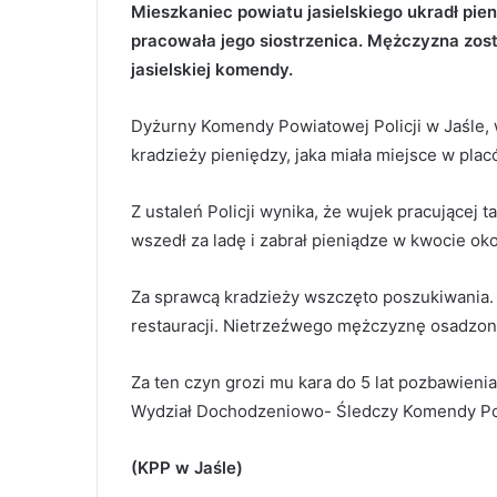
Mieszkaniec powiatu jasielskiego ukradł pie
pracowała jego siostrzenica. Mężczyzna zost
jasielskiej komendy.
Dyżurny Komendy Powiatowej Policji w Jaśle, 
kradzieży pieniędzy, jaka miała miejsce w placó
Z ustaleń Policji wynika, że wujek pracującej t
wszedł za ladę i zabrał pieniądze w kwocie oko
Za sprawcą kradzieży wszczęto poszukiwania. Pa
restauracji. Nietrzeźwego mężczyznę osadzono
Za ten czyn grozi mu kara do 5 lat pozbawieni
Wydział Dochodzeniowo- Śledczy Komendy Powi
(KPP w Jaśle)