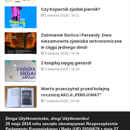
Czy Kopernik zjadał piernik?
5 sierpnia 2026 | 10:12
Zaćmienie Słońca i Perseidy. Dwa
niesamowite zjawiska astronomiczne
w ciągu jednego dnia!
3 sierpnia 2026 | 15:39
Z książką sięgaj gwiazd!
3 sierpnia 2026 | 15:33
Warto przeczytać przed kolejną
rocznicą AKCJI „PENSJONAT”
1 sierpnia 2026 | 20:34
XIV Jasielski Marsz Wolności
Droga Użytkowniczko, drogi Użytkowniku!
31 lipca 2026 | 11:44
25 maja 2018 roku zaczęło obowiązywać Rozporządzenie
Parlamentu Europejskiego i Rady (UE) 2016/679 z dnia 27