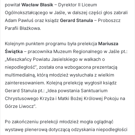
powitał
Wacław Błasik
– Dyrektor II Liceum
Ogólnokształcącego w Jaśle, w dalszej części głos zabrali
Adam Pawluś oraz ksiądz
Gerard Stanula
– Proboszcz
Parafii Błażkowa.
Kolejnym punktem programu była prelekcja
Mariusza
Świątka
– pracownika Muzeum Regionalnego w Jaśle pt.:
„Mieszkańcy Powiatu Jasielskiego w walkach o
niepodległość”, została ona wzbogacona prezentacją
multimedialną, którą młodzież wysłuchała z wielkim
zainteresowaniem. Kolejną prelekcję wygłosił ksiądz
Gerard Stanula pt.: „Idea powstania Sanktuarium
Chrystusowego Krzyża i Matki Bożej Królowej Pokoju na
Górze Liwocz”.
Po zakończeniu prelekcji młodzież mogła oglądnąć
wystawę plenerową dotyczącą odzyskania niepodległości