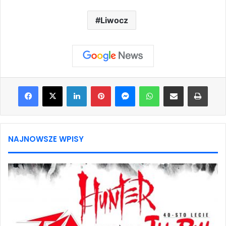
Liwocz
Facebook
X
LinkedIn
Pinterest
Messenger
WhatsApp
Share via Email
Print
NAJNOWSZE WPISY