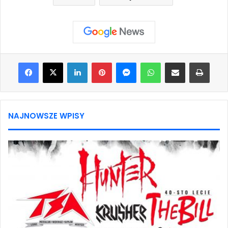
Facebook
X
LinkedIn
Pinterest
Messenger
WhatsApp
Share via Email
Print
NAJNOWSZE WPISY