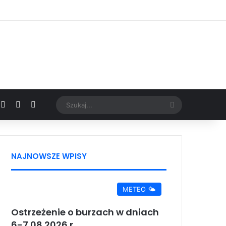
Facebook
X
YouTube
Google News
Szukaj...
NAJNOWSZE WPISY
METEO 🌤️
Ostrzeżenie o burzach w dniach
6-7.08.2026 r.