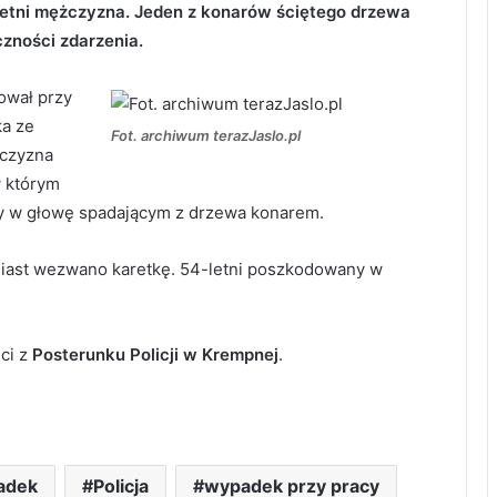
letni mężczyzna. Jeden z konarów ściętego drzewa
czności zdarzenia.
ował przy
ka ze
Fot. archiwum terazJaslo.pl
żczyzna
w którym
ny w głowę spadającym z drzewa konarem.
iast wezwano karetkę. 54-letni poszkodowany w
ci z
Posterunku Policji w Krempnej
.
adek
Policja
wypadek przy pracy