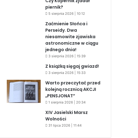
Czy Kopernik zjadał
piernik?
5 sierpnia 2026 | 10:12
Zaćmienie Słońca i
Perseidy. Dwa
niesamowite zjawiska
astronomiczne w ciągu
jednego dnia!
3 sierpnia 2026 | 15:39
Z książką sięgaj gwiazd!
3 sierpnia 2026 | 15:33
Warto przeczytać przed
kolejną rocznicą AKCJI
„PENSJONAT”
1 sierpnia 2026 | 20:34
XIV Jasielski Marsz
Wolności
31 lipca 2026 | 11:44