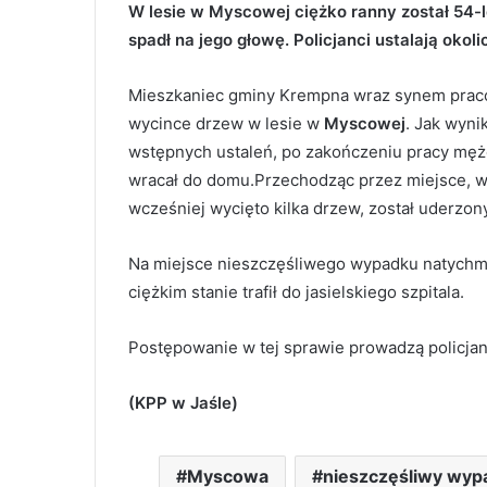
W lesie w Myscowej ciężko ranny został 54-
spadł na jego głowę. Policjanci ustalają okoli
Mieszkaniec gminy Krempna wraz synem prac
wycince drzew w lesie w
Myscowej
. Jak wyni
wstępnych ustaleń, po zakończeniu pracy mę
wracał do domu.Przechodząc przez miejsce, 
wcześniej wycięto kilka drzew, został uderzo
Na miejsce nieszczęśliwego wypadku natychm
ciężkim stanie trafił do jasielskiego szpitala.
Postępowanie w tej sprawie prowadzą policjan
(KPP w Jaśle)
Myscowa
nieszczęśliwy wyp