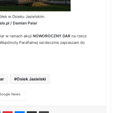
ółek w Osieku Jasielskim.
slo.pl / Damian Palar
iar w ramach akcji
NOWOROCZNY DAR
na rzecz
 Wspólnoty Parafialnej serdecznie zapraszam do
ar
Osiek Jasielski
LinkedIn
Pinterest
Messenger
Share via Email
Print