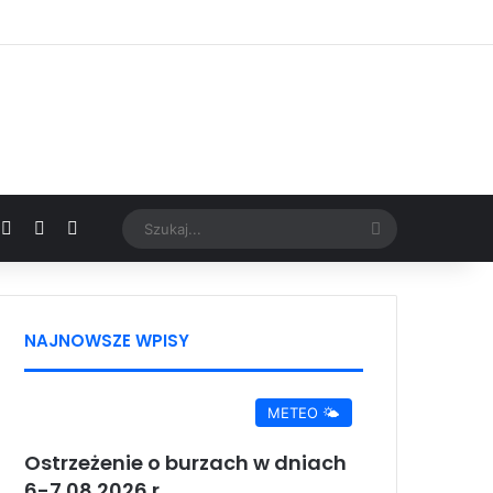
Facebook
X
YouTube
Google News
Szukaj...
NAJNOWSZE WPISY
METEO 🌤️
Ostrzeżenie o burzach w dniach
6-7.08.2026 r.