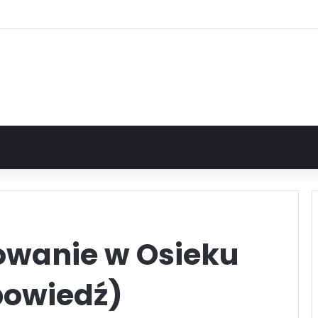
owanie w Osieku
powiedź)