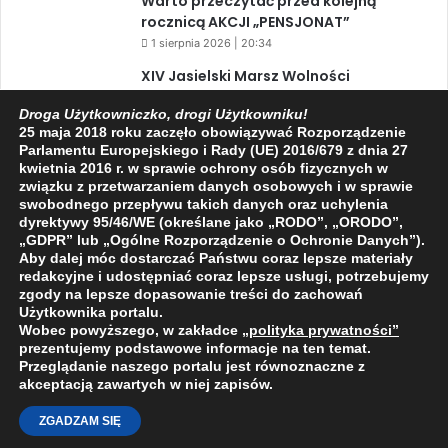
Warto przeczytać przed kolejną
rocznicą AKCJI „PENSJONAT”
1 sierpnia 2026 | 20:34
XIV Jasielski Marsz Wolności
31 lipca 2026 | 11:44
Droga Użytkowniczko, drogi Użytkowniku!
25 maja 2018 roku zaczęło obowiązywać Rozporządzenie
Parlamentu Europejskiego i Rady (UE) 2016/679 z dnia 27
kwietnia 2016 r. w sprawie ochrony osób fizycznych w
Facebook
X
YouTube
związku z przetwarzaniem danych osobowych i w sprawie
swobodnego przepływu takich danych oraz uchylenia
dyrektywy 95/46/WE (określane jako „RODO”, „ORODO”,
„GDPR” lub „Ogólne Rozporządzenie o Ochronie Danych”).
Aby dalej móc dostarczać Państwu coraz lepsze materiały
redakcyjne i udostępniać coraz lepsze usługi, potrzebujemy
2009 - 2026 © Wszelkie prawa zastrzeżone
zgody na lepsze dopasowanie treści do zachowań
Użytkownika portalu.
O NAS
REDAKCJA
POLITYKA PRYWATNOŚCI
Wobec powyższego, w zakładce
„polityka prywatności
”
prezentujemy podstawowe informacje na ten temat.
Przeglądanie naszego portalu jest równoznaczne z
akceptacją zawartych w niej zapisów.
ZGADZAM SIĘ