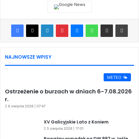
Facebook
X
LinkedIn
Pinterest
Messenger
WhatsApp
Share via Email
Print
NAJNOWSZE WPISY
METEO 🌤️
Ostrzeżenie o burzach w dniach 6-7.08.2026
r.
6 sierpnia 2026 | 07:47
XV Galicyjskie Lato z Koniem
5 sierpnia 2026 | 17:01
Poważny wypadek na DW 992 w Jaśle.