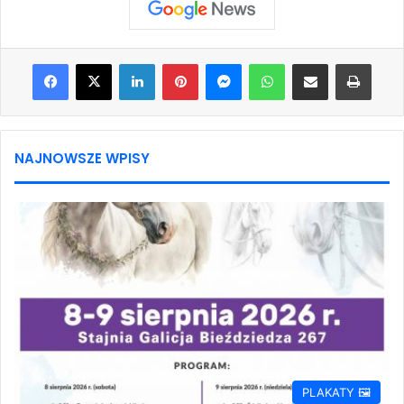
Facebook
X
LinkedIn
Pinterest
Messenger
WhatsApp
Share via Email
Print
NAJNOWSZE WPISY
PLAKATY 🖼️