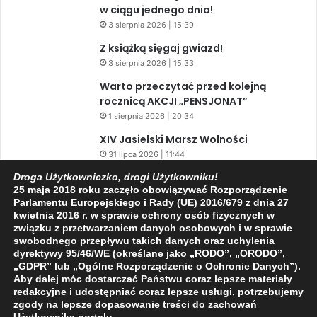
w ciągu jednego dnia!
3 sierpnia 2026 | 15:39
Z książką sięgaj gwiazd!
3 sierpnia 2026 | 15:33
Warto przeczytać przed kolejną
rocznicą AKCJI „PENSJONAT”
1 sierpnia 2026 | 20:34
XIV Jasielski Marsz Wolności
31 lipca 2026 | 11:44
Włamywał się, kradł i niszczył
Droga Użytkowniczko, drogi Użytkowniku!
25 maja 2018 roku zaczęło obowiązywać Rozporządzenie
samochody
Parlamentu Europejskiego i Rady (UE) 2016/679 z dnia 27
31 lipca 2026 | 08:35
kwietnia 2016 r. w sprawie ochrony osób fizycznych w
związku z przetwarzaniem danych osobowych i w sprawie
swobodnego przepływu takich danych oraz uchylenia
dyrektywy 95/46/WE (określane jako „RODO”, „ORODO”,
Facebook
X
YouTube
„GDPR” lub „Ogólne Rozporządzenie o Ochronie Danych”).
Aby dalej móc dostarczać Państwu coraz lepsze materiały
redakcyjne i udostępniać coraz lepsze usługi, potrzebujemy
zgody na lepsze dopasowanie treści do zachowań