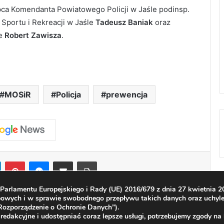
pca Komendanta Powiatowego Policji w Jaśle podinsp.
 Sportu i Rekreacji w Jaśle
Tadeusz Baniak
oraz
le
Robert Zawisza
.
MOSiR
Policja
prewencja
LinkedIn
Pinterest
Messenger
Share via Email
Print
arlamentu Europejskiego i Rady (UE) 2016/679 z dnia 27 kwietnia 20
bowych i w sprawie swobodnego przepływu takich danych oraz uchyl
ozporządzenie o Ochronie Danych”).
redakcyjne i udostępniać coraz lepsze usługi, potrzebujemy zgody na