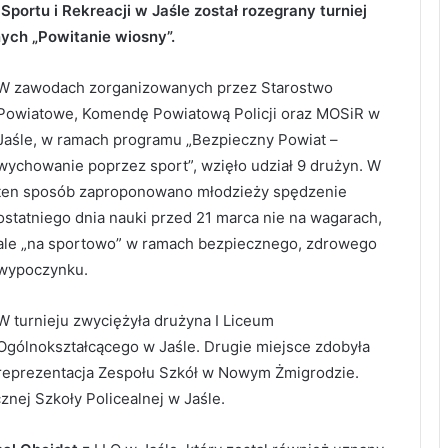
Sportu i Rekreacji w Jaśle został rozegrany turniej
ych „Powitanie wiosny”.
W zawodach zorganizowanych przez Starostwo
Powiatowe, Komendę Powiatową Policji oraz MOSiR w
Jaśle, w ramach programu „Bezpieczny Powiat –
wychowanie poprzez sport”, wzięło udział 9 drużyn. W
ten sposób zaproponowano młodzieży spędzenie
ostatniego dnia nauki przed 21 marca nie na wagarach,
ale „na sportowo” w ramach bezpiecznego, zdrowego
wypoczynku.
W turnieju zwyciężyła drużyna I Liceum
Ogólnokształcącego w Jaśle. Drugie miejsce zdobyła
reprezentacja Zespołu Szkół w Nowym Żmigrodzie.
nej Szkoły Policealnej w Jaśle.