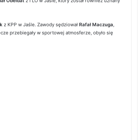
ał Obeidat
z I LO w Jaśle, który został również uznany
k
z KPP w Jaśle. Zawody sędziował
Rafał Maczuga
,
ecze przebiegały w sportowej atmosferze, obyło się