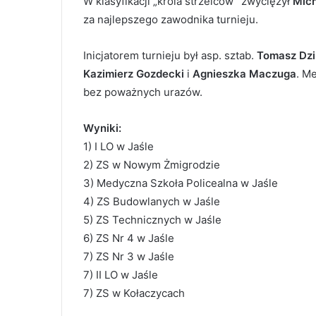
W klasyfikacji „króla strzelców” zwyciężył
Mich
za najlepszego zawodnika turnieju.
Inicjatorem turnieju był asp. sztab.
Tomasz Dzi
Kazimierz Gozdecki
i
Agnieszka Maczuga
. M
bez poważnych urazów.
Wyniki:
1) I LO w Jaśle
2) ZS w Nowym Żmigrodzie
3) Medyczna Szkoła Policealna w Jaśle
4) ZS Budowlanych w Jaśle
5) ZS Technicznych w Jaśle
6) ZS Nr 4 w Jaśle
7) ZS Nr 3 w Jaśle
7) II LO w Jaśle
7) ZS w Kołaczycach