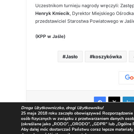
Uczestnikom turnieju nagrody wręczyli: Zastę
Henryk Kmiecik
, Dyrektor Miejskiego Ośrodka
przedstawiciel Starostwa Powiatowego w Jaś
(KPP w Jaśle)
Jasło
koszykówka
Facebook
X
Droga Użytkowniczko, drogi Użytkowniku!
25 maja 2018 roku zaczęło obowiązywać Rozporządzenie P
osób fizycznych w związku z przetwarzaniem danych oso
(określane jako „RODO”, „ORODO”, „GDPR” lub „Ogólne R
Aby dalej móc dostarczać Państwu coraz lepsze materiały 