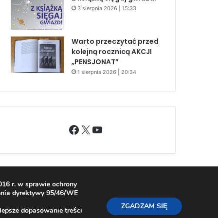
3 sierpnia 2026 | 15:33
Warto przeczytać przed
kolejną rocznicą AKCJI
„PENSJONAT”
1 sierpnia 2026 | 20:34
Facebook
X
YouTube
16 r. w sprawie ochrony
enia dyrektywy 95/46/WE
ZGADZAM SIĘ
 lepsze dopasowanie treści