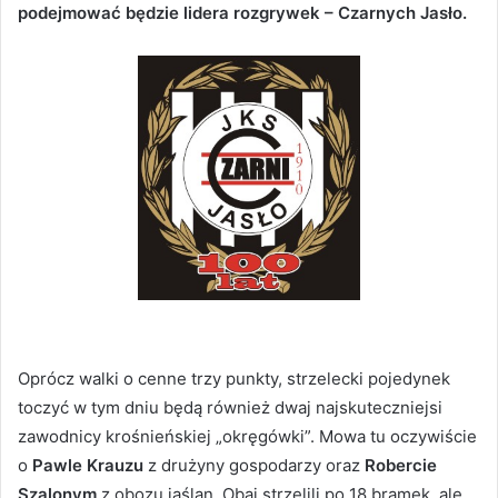
podejmować będzie lidera rozgrywek – Czarnych Jasło.
Oprócz walki o cenne trzy punkty, strzelecki pojedynek
toczyć w tym dniu będą również dwaj najskuteczniejsi
zawodnicy krośnieńskiej „okręgówki”. Mowa tu oczywiście
o
Pawle Krauzu
z drużyny gospodarzy oraz
Robercie
Szalonym
z obozu jaślan. Obaj strzelili po 18 bramek, ale