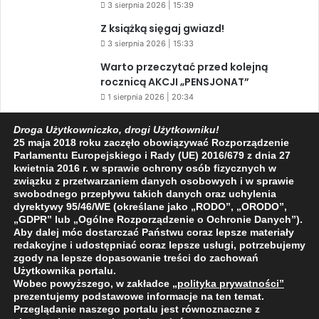
3 sierpnia 2026 | 15:39
Z książką sięgaj gwiazd!
3 sierpnia 2026 | 15:33
Warto przeczytać przed kolejną
rocznicą AKCJI „PENSJONAT”
1 sierpnia 2026 | 20:34
XIV Jasielski Marsz Wolności
Droga Użytkowniczko, drogi Użytkowniku!
31 lipca 2026 | 11:44
25 maja 2018 roku zaczęło obowiązywać Rozporządzenie
Parlamentu Europejskiego i Rady (UE) 2016/679 z dnia 27
kwietnia 2016 r. w sprawie ochrony osób fizycznych w
związku z przetwarzaniem danych osobowych i w sprawie
Facebook
X
YouTube
swobodnego przepływu takich danych oraz uchylenia
dyrektywy 95/46/WE (określane jako „RODO”, „ORODO”,
„GDPR” lub „Ogólne Rozporządzenie o Ochronie Danych”).
Aby dalej móc dostarczać Państwu coraz lepsze materiały
redakcyjne i udostępniać coraz lepsze usługi, potrzebujemy
zgody na lepsze dopasowanie treści do zachowań
2009 - 2026 © Wszelkie prawa zastrzeżone
Użytkownika portalu.
Wobec powyższego, w zakładce
„polityka prywatności
”
O NAS
REDAKCJA
POLITYKA PRYWATNOŚCI
prezentujemy podstawowe informacje na ten temat.
Przeglądanie naszego portalu jest równoznaczne z