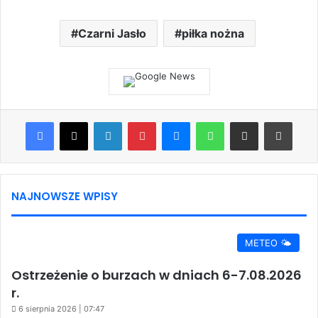
Czarni Jasło
piłka nożna
Facebook
X
LinkedIn
Pinterest
Messenger
WhatsApp
Share via Email
Print
NAJNOWSZE WPISY
METEO 🌤️
Ostrzeżenie o burzach w dniach 6-7.08.2026
r.
6 sierpnia 2026 | 07:47