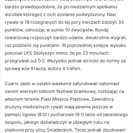
bardzo prawdopodobne, że po niedzielnym spotkaniu
dorobek któregoś z nich zostanie podwyższony. Nasi
rywale w 18 rozegranych do tej pory meczach zdobyli 35
punktów, odnosząc w sumie 10 zwycięstw. Rundę
rewanżową rozpoczęli bardzo udanie, dwukrotnie wygrali,
raz podzielili się punktami. W poprzedniej kolejce wysoko
pokonali LKS Skołyszyn mimo, że po 23 minutach
przegrywali już 0:2. Wszystko jednak wróciło do normy za
sprawą w/w Krauza, autora 4 trafień.
Czarni Jasło w ostatni weekend zafundowali natomiast
swoim wiernym kibicom festiwal bramkowy, rozbijając na
własnym terenie Piast Miejsce Piastowe. Zawodnicy
drużyny niedzielnych rywali mają pewnie jeszcze w
pamięci ligowe (8:0) i pucharowe (9:1) lanie od jasielskiego
zespołu, jakiego doświadczyli w ubiegłym roku na
stadionie przy ulicy Śniadeckich. Teraz jednak zbudowani