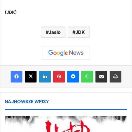
(JDK)
Jasło
JDK
Facebook
X
LinkedIn
Pinterest
Messenger
WhatsApp
Share via Email
Print
NAJNOWSZE WPISY