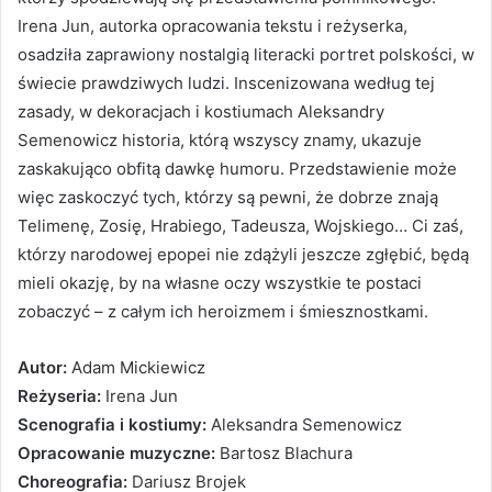
Irena Jun, autorka opracowania tekstu i reżyserka,
osadziła zaprawiony nostalgią literacki portret polskości, w
świecie prawdziwych ludzi. Inscenizowana według tej
zasady, w dekoracjach i kostiumach Aleksandry
Semenowicz historia, którą wszyscy znamy, ukazuje
zaskakująco obfitą dawkę humoru. Przedstawienie może
więc zaskoczyć tych, którzy są pewni, że dobrze znają
Telimenę, Zosię, Hrabiego, Tadeusza, Wojskiego… Ci zaś,
którzy narodowej epopei nie zdążyli jeszcze zgłębić, będą
mieli okazję, by na własne oczy wszystkie te postaci
zobaczyć – z całym ich heroizmem i śmiesznostkami.
Autor:
Adam Mickiewicz
Reżyseria:
Irena Jun
Scenografia i kostiumy:
Aleksandra Semenowicz
Opracowanie muzyczne:
Bartosz Blachura
Choreografia:
Dariusz Brojek