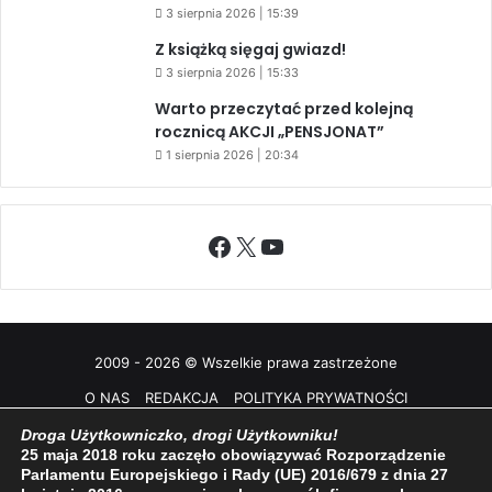
3 sierpnia 2026 | 15:39
Z książką sięgaj gwiazd!
3 sierpnia 2026 | 15:33
Warto przeczytać przed kolejną
rocznicą AKCJI „PENSJONAT”
1 sierpnia 2026 | 20:34
Facebook
X
YouTube
2009 - 2026 © Wszelkie prawa zastrzeżone
O NAS
REDAKCJA
POLITYKA PRYWATNOŚCI
Droga Użytkowniczko, drogi Użytkowniku!
25 maja 2018 roku zaczęło obowiązywać Rozporządzenie
Parlamentu Europejskiego i Rady (UE) 2016/679 z dnia 27