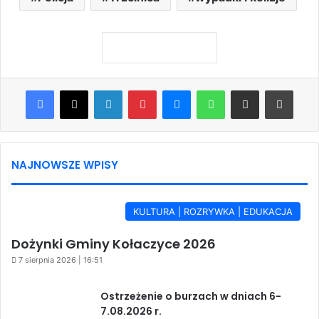
Facebook
X
LinkedIn
Pinterest
Messenger
WhatsApp
Share via Email
Print
NAJNOWSZE WPISY
KULTURA | ROZRYWKA | EDUKACJA
Dożynki Gminy Kołaczyce 2026
7 sierpnia 2026 | 16:51
Ostrzeżenie o burzach w dniach 6-
7.08.2026 r.