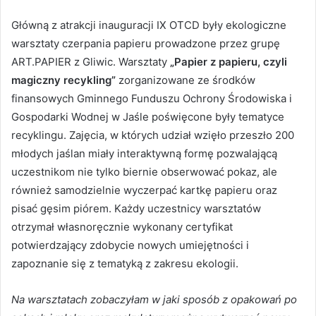
Główną z atrakcji inauguracji IX OTCD były ekologiczne
warsztaty czerpania papieru prowadzone przez grupę
ART.PAPIER z Gliwic. Warsztaty
„Papier z papieru, czyli
magiczny recykling”
zorganizowane ze środków
finansowych Gminnego Funduszu Ochrony Środowiska i
Gospodarki Wodnej w Jaśle poświęcone były tematyce
recyklingu. Zajęcia, w których udział wzięło przeszło 200
młodych jaślan miały interaktywną formę pozwalającą
uczestnikom nie tylko biernie obserwować pokaz, ale
również samodzielnie wyczerpać kartkę papieru oraz
pisać gęsim piórem. Każdy uczestnicy warsztatów
otrzymał własnoręcznie wykonany certyfikat
potwierdzający zdobycie nowych umiejętności i
zapoznanie się z tematyką z zakresu ekologii.
Na warsztatach zobaczyłam w jaki sposób z opakowań po