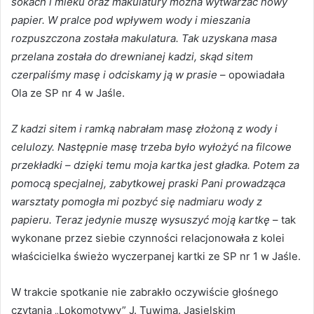
sokach i mleku oraz makulatury można wytwarzać nowy
papier. W pralce pod wpływem wody i mieszania
rozpuszczona została makulatura. Tak uzyskana masa
przelana została do drewnianej kadzi, skąd sitem
czerpaliśmy masę i odciskamy ją w prasie
– opowiadała
Ola ze SP nr 4 w Jaśle.
Z kadzi sitem i ramką nabrałam masę złożoną z wody i
celulozy. Następnie masę trzeba było wyłożyć na filcowe
przekładki – dzięki temu moja kartka jest gładka. Potem za
pomocą specjalnej, zabytkowej praski Pani prowadząca
warsztaty pomogła mi pozbyć się nadmiaru wody z
papieru. Teraz jedynie muszę wysuszyć moją kartkę
– tak
wykonane przez siebie czynności relacjonowała z kolei
właścicielka świeżo wyczerpanej kartki ze SP nr 1 w Jaśle.
W trakcie spotkanie nie zabrakło oczywiście głośnego
czytania „Lokomotywy” J. Tuwima. Jasielskim