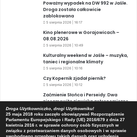
Poważny wypadek na DW 992 w Jaśle.
Droga została całkowicie
zablokowana
5 sierpnia 2026 | 16:17
Kino plenerowe w Gorajowicach –
08.08.2026
5 sierpnia 2026 | 10:49
Kulturalny weekend w Jaśle – muzyka,
taniec i regionalne klimaty
5 sierpnia 2026 | 10:16
Czy Kopernik zjadał piernik?
5 sierpnia 2026 | 10:12
Zaćmienie Słońca i Perseidy. Dwa
niesamowite zjawiska astronomiczne
w ciągu jednego dnia!
Droga Użytkowniczko, drogi Użytkowniku!
25 maja 2018 roku zaczęło obowiązywać Rozporządzenie
3 sierpnia 2026 | 15:39
Parlamentu Europejskiego i Rady (UE) 2016/679 z dnia 27
kwietnia 2016 r. w sprawie ochrony osób fizycznych w
związku z przetwarzaniem danych osobowych i w sprawie
swobodnego przepływu takich danych oraz uchylenia