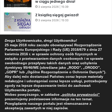
w ciągu jednego dnia!
3 sierpnia 2026 | 15:39
Z książką sięgaj gwiazd!
3 sierpnia 2026 | 15:33
Warto przeczytać przed kolejną
Droga Użytkowniczko, drogi Użytkowniku!
rocznicą AKCJI „PENSJONAT”
25 maja 2018 roku zaczęło obowiązywać Rozporządzenie
1 sierpnia 2026 | 20:34
Parlamentu Europejskiego i Rady (UE) 2016/679 z dnia 27
kwietnia 2016 r. w sprawie ochrony osób fizycznych w
związku z przetwarzaniem danych osobowych i w sprawie
swobodnego przepływu takich danych oraz uchylenia
dyrektywy 95/46/WE (określane jako „RODO”, „ORODO”,
Facebook
X
YouTube
„GDPR” lub „Ogólne Rozporządzenie o Ochronie Danych”).
Aby dalej móc dostarczać Państwu coraz lepsze materiały
redakcyjne i udostępniać coraz lepsze usługi, potrzebujemy
zgody na lepsze dopasowanie treści do zachowań
Użytkownika portalu.
Wobec powyższego, w zakładce
„polityka prywatności
”
2009 - 2026 © Wszelkie prawa zastrzeżone
prezentujemy podstawowe informacje na ten temat.
Przeglądanie naszego portalu jest równoznaczne z
O NAS
REDAKCJA
POLITYKA PRYWATNOŚCI
akceptacją zawartych w niej zapisów.