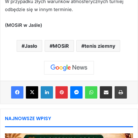
W przypadku złych warunków atmosferycznych turniej
odbędzie się w innym terminie.
(MOSiR w Jaśle)
Jasło
MOSiR
tenis ziemny
Facebook
X
LinkedIn
Pinterest
Messenger
WhatsApp
Share via Email
Print
NAJNOWSZE WPISY