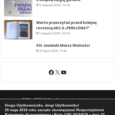
3 sierpnia 2026 | 15:33
Warto przeczytać przed kolejną
rocznicą AKCJI „PENSJONAT”
1 sierpnia 2026 | 20:34
XIV Jasielski Marsz Wolności
31 lipca 2026 | 11:44
Facebook
X
YouTube
2009 - 2026 © Wszelkie prawa zastrzeżone
Droga Użytkowniczko, drogi Użytkowniku!
O NAS
REDAKCJA
POLITYKA PRYWATNOŚCI
25 maja 2018 roku zaczęło obowiązywać Rozporządzenie
Parlamentu Europejskiego i Rady (UE) 2016/679 z dnia 27