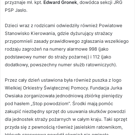
przyznaje mł. kpt.
Edward Gronek
, dowódca sekcji JRG
PSP Jasło.
Dzieci wraz z rodzicami odwiedziły również Powiatowe
Stanowisko Kierowania, gdzie dyżurujący strażacy
przypomnieli zasady prawidłowego zgłaszania wszelkiego
rodzaju zagrożeń na numery alarmowe 998 (jako
podstawowy numer do straży pożarnej) i 112 (jako
dodatkowy, powszechny numer służb ratowniczych).
Przez cały dzień ustawiona była również puszka z logo
Wielkiej Orkiestry Świątecznej Pomocy. Fundacja Jurka
Owsiaka zorganizowała jednodniową zbiórkę pieniędzy
pod hasłem „Stop powodziom”. Środki mają pomóc
zakupić niezbędny sprzęt do usuwania skutków powodzi
dla jednostek straży pożarnych w całym kraju. Taki sprzęt
przyda się z pewnością również jasielskim ratownikom,
których czerwcowa powódź również nie ominęła.