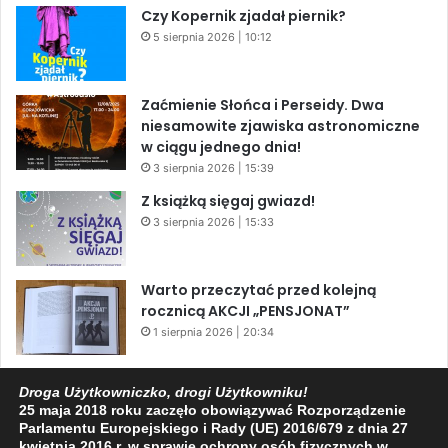
Czy Kopernik zjadał piernik?
5 sierpnia 2026 | 10:12
Zaćmienie Słońca i Perseidy. Dwa
niesamowite zjawiska astronomiczne
w ciągu jednego dnia!
3 sierpnia 2026 | 15:39
Z książką sięgaj gwiazd!
3 sierpnia 2026 | 15:33
Warto przeczytać przed kolejną
rocznicą AKCJI „PENSJONAT”
1 sierpnia 2026 | 20:34
XIV Jasielski Marsz Wolności
Droga Użytkowniczko, drogi Użytkowniku!
31 lipca 2026 | 11:44
25 maja 2018 roku zaczęło obowiązywać Rozporządzenie
Parlamentu Europejskiego i Rady (UE) 2016/679 z dnia 27
kwietnia 2016 r. w sprawie ochrony osób fizycznych w