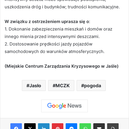
uszkodzenia dróg i budynków; trudności komunikacyjne.
W związku z ostrzeżeniem uprasza się o
:
1. Dokonanie zabezpieczenia mieszkań i domów oraz
innego mienia przed intensywnymi deszczami.
2. Dostosowanie prędkości jazdy pojazdów
samochodowych do warunków atmosferycznych.
(Miejskie Centrum Zarządzania Kryzysowego w Jaśle)
Jasło
MCZK
pogoda
Facebook
X
LinkedIn
Pinterest
Messenger
WhatsApp
Share via Email
Print