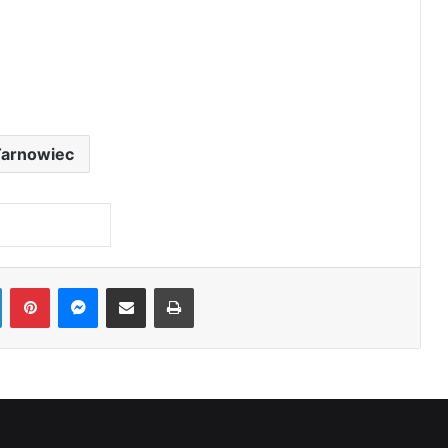
Tarnowiec
LinkedIn
Pinterest
Messenger
Share via Email
Print