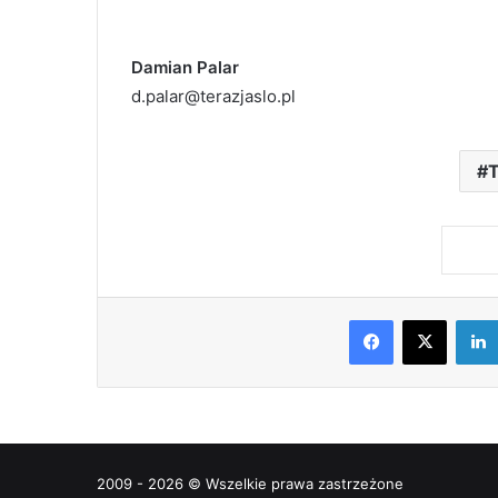
Damian Palar
d.palar@terazjaslo.pl
Facebook
X
2009 - 2026 © Wszelkie prawa zastrzeżone