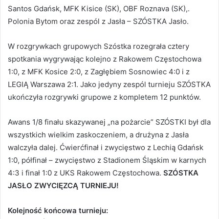
Santos Gdańsk, MFK Kisice (SK), OBF Roznava (SK),.
Polonia Bytom oraz zespól z Jasła – SZÓSTKA Jasło.
W rozgrywkach grupowych Szóstka rozegrała cztery
spotkania wygrywając kolejno z Rakowem Częstochowa
1:0, z MFK Kosice 2:0, z Zagłębiem Sosnowiec 4:0 i z
LEGIĄ Warszawa 2:1. Jako jedyny zespól turnieju SZÓSTKA
ukończyła rozgrywki grupowe z kompletem 12 punktów.
Awans 1/8 finału skazywanej „na pożarcie” SZÓSTKI był dla
wszystkich wielkim zaskoczeniem, a drużyna z Jasła
walczyła dalej. Ćwierćfinał i zwycięstwo z Lechią Gdańsk
1:0, półfinał – zwycięstwo z Stadionem Śląskim w karnych
4:3 i finał 1:0 z UKS Rakowem Częstochowa.
SZÓSTKA
JASŁO ZWYCIĘZCĄ TURNIEJU!
Kolejność końcowa turnieju: