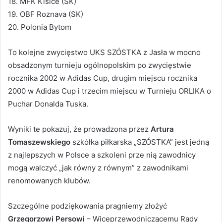
18. MFK Kisice (SK)
19. OBF Roznava (SK)
20. Polonia Bytom
To kolejne zwycięstwo UKS SZÓSTKA z Jasła w mocno
obsadzonym turnieju ogólnopolskim po zwycięstwie
rocznika 2002 w Adidas Cup, drugim miejscu rocznika
2000 w Adidas Cup i trzecim miejscu w Turnieju ORLIKA o
Puchar Donalda Tuska.
Wyniki te pokazuj, że prowadzona przez
Artura
Tomaszewskiego
szkółka piłkarska „SZÓSTKA” jest jedną
z najlepszych w Polsce a szkoleni prze nią zawodnicy
mogą walczyć „jak równy z równym” z zawodnikami
renomowanych klubów.
Szczególne podziękowania pragniemy złożyć
Grzegorzowi Persowi
– Wiceprzewodniczącemu Rady