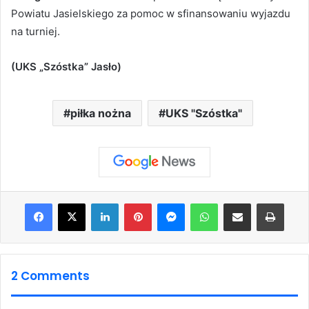
Powiatu Jasielskiego za pomoc w sfinansowaniu wyjazdu
na turniej.
(UKS „Szóstka” Jasło)
piłka nożna
UKS "Szóstka"
Facebook
X
LinkedIn
Pinterest
Messenger
WhatsApp
Share via Email
Print
2 Comments