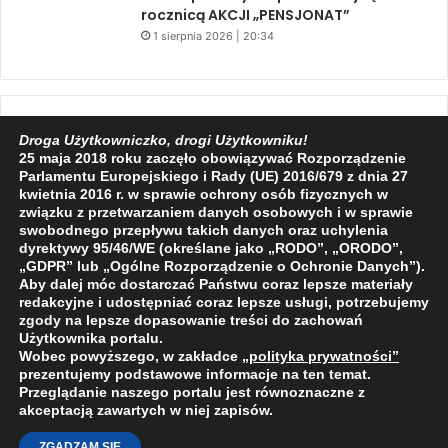
rocznicą AKCJI „PENSJONAT”
1 sierpnia 2026 | 20:34
Facebook
X
YouTube
Droga Użytkowniczko, drogi Użytkowniku!
25 maja 2018 roku zaczęło obowiązywać Rozporządzenie
Parlamentu Europejskiego i Rady (UE) 2016/679 z dnia 27
kwietnia 2016 r. w sprawie ochrony osób fizycznych w
związku z przetwarzaniem danych osobowych i w sprawie
swobodnego przepływu takich danych oraz uchylenia
2009 - 2026 © Wszelkie prawa zastrzeżone
dyrektywy 95/46/WE (określane jako „RODO”, „ORODO”,
„GDPR” lub „Ogólne Rozporządzenie o Ochronie Danych”).
O NAS
REDAKCJA
POLITYKA PRYWATNOŚCI
Aby dalej móc dostarczać Państwu coraz lepsze materiały
redakcyjne i udostępniać coraz lepsze usługi, potrzebujemy
zgody na lepsze dopasowanie treści do zachowań
Użytkownika portalu.
Wobec powyższego, w zakładce
„polityka prywatności
”
prezentujemy podstawowe informacje na ten temat.
Przeglądanie naszego portalu jest równoznaczne z
akceptacją zawartych w niej zapisów.
ZGADZAM SIĘ