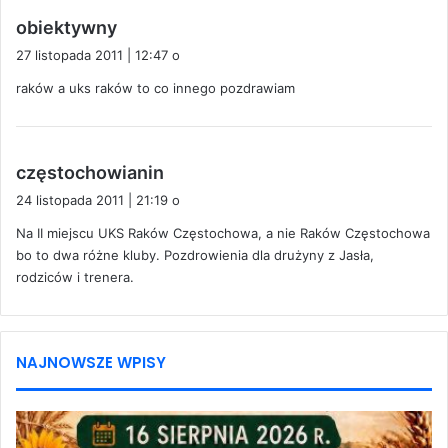
p
obiektywny
i
27 listopada 2011 | 12:47 o
s
raków a uks raków to co innego pozdrawiam
z
e
:
p
częstochowianin
i
24 listopada 2011 | 21:19 o
s
Na II miejscu UKS Raków Częstochowa, a nie Raków Częstochowa
z
bo to dwa różne kluby. Pozdrowienia dla drużyny z Jasła,
e
rodziców i trenera.
:
NAJNOWSZE WPISY