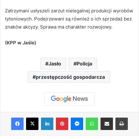
Zatrzymani usłyszeli zarzut nielegalnej produkcji wyrobów
tytoniowych. Podejrzewani są również o ich sprzedaż bez
znaków akcyzy. Sprawa ma charakter rozwojowy.
(KPP w Jaśle)
Jasło
Policja
przestępczość gospodarcza
Facebook
X
LinkedIn
Pinterest
Messenger
WhatsApp
Share via Email
Print