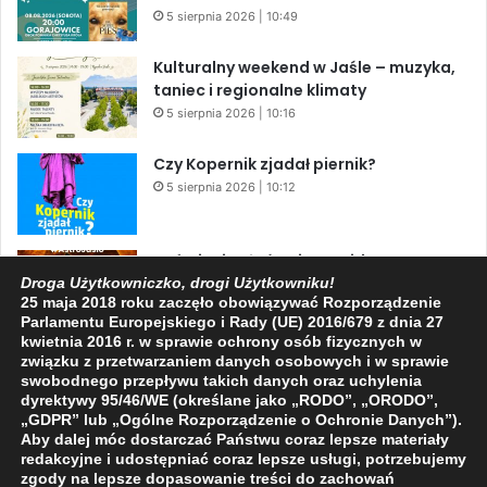
5 sierpnia 2026 | 10:49
Kulturalny weekend w Jaśle – muzyka,
taniec i regionalne klimaty
5 sierpnia 2026 | 10:16
Czy Kopernik zjadał piernik?
5 sierpnia 2026 | 10:12
Zaćmienie Słońca i Perseidy. Dwa
niesamowite zjawiska astronomiczne
Droga Użytkowniczko, drogi Użytkowniku!
25 maja 2018 roku zaczęło obowiązywać Rozporządzenie
w ciągu jednego dnia!
Parlamentu Europejskiego i Rady (UE) 2016/679 z dnia 27
3 sierpnia 2026 | 15:39
kwietnia 2016 r. w sprawie ochrony osób fizycznych w
związku z przetwarzaniem danych osobowych i w sprawie
swobodnego przepływu takich danych oraz uchylenia
dyrektywy 95/46/WE (określane jako „RODO”, „ORODO”,
Facebook
X
YouTube
„GDPR” lub „Ogólne Rozporządzenie o Ochronie Danych”).
Aby dalej móc dostarczać Państwu coraz lepsze materiały
redakcyjne i udostępniać coraz lepsze usługi, potrzebujemy
zgody na lepsze dopasowanie treści do zachowań