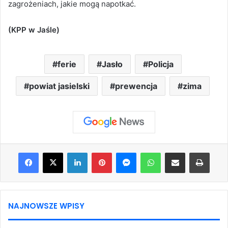
zagrożeniach, jakie mogą napotkać.
(KPP w Jaśle)
ferie
Jasło
Policja
powiat jasielski
prewencja
zima
Facebook
X
LinkedIn
Pinterest
Messenger
WhatsApp
Share via Email
Print
NAJNOWSZE WPISY