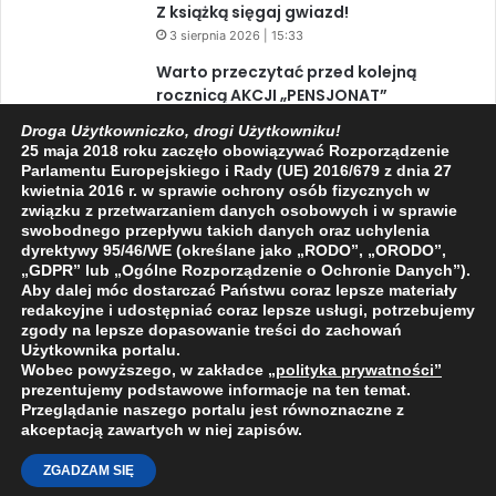
Z książką sięgaj gwiazd!
3 sierpnia 2026 | 15:33
Warto przeczytać przed kolejną
rocznicą AKCJI „PENSJONAT”
1 sierpnia 2026 | 20:34
Droga Użytkowniczko, drogi Użytkowniku!
25 maja 2018 roku zaczęło obowiązywać Rozporządzenie
XIV Jasielski Marsz Wolności
Parlamentu Europejskiego i Rady (UE) 2016/679 z dnia 27
31 lipca 2026 | 11:44
kwietnia 2016 r. w sprawie ochrony osób fizycznych w
związku z przetwarzaniem danych osobowych i w sprawie
swobodnego przepływu takich danych oraz uchylenia
dyrektywy 95/46/WE (określane jako „RODO”, „ORODO”,
Facebook
X
YouTube
„GDPR” lub „Ogólne Rozporządzenie o Ochronie Danych”).
Aby dalej móc dostarczać Państwu coraz lepsze materiały
redakcyjne i udostępniać coraz lepsze usługi, potrzebujemy
zgody na lepsze dopasowanie treści do zachowań
Użytkownika portalu.
Wobec powyższego, w zakładce
„polityka prywatności
”
2009 - 2026 © Wszelkie prawa zastrzeżone
prezentujemy podstawowe informacje na ten temat.
Przeglądanie naszego portalu jest równoznaczne z
O NAS
REDAKCJA
POLITYKA PRYWATNOŚCI
akceptacją zawartych w niej zapisów.
ZGADZAM SIĘ