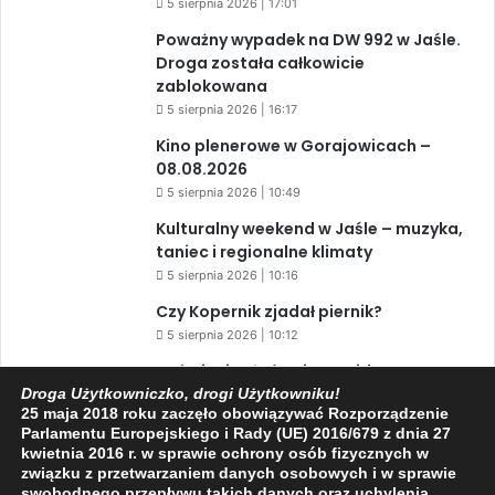
5 sierpnia 2026 | 17:01
Poważny wypadek na DW 992 w Jaśle.
Droga została całkowicie
zablokowana
5 sierpnia 2026 | 16:17
Kino plenerowe w Gorajowicach –
08.08.2026
5 sierpnia 2026 | 10:49
Kulturalny weekend w Jaśle – muzyka,
taniec i regionalne klimaty
5 sierpnia 2026 | 10:16
Czy Kopernik zjadał piernik?
5 sierpnia 2026 | 10:12
Zaćmienie Słońca i Perseidy. Dwa
niesamowite zjawiska astronomiczne
Droga Użytkowniczko, drogi Użytkowniku!
25 maja 2018 roku zaczęło obowiązywać Rozporządzenie
w ciągu jednego dnia!
Parlamentu Europejskiego i Rady (UE) 2016/679 z dnia 27
3 sierpnia 2026 | 15:39
kwietnia 2016 r. w sprawie ochrony osób fizycznych w
związku z przetwarzaniem danych osobowych i w sprawie
swobodnego przepływu takich danych oraz uchylenia