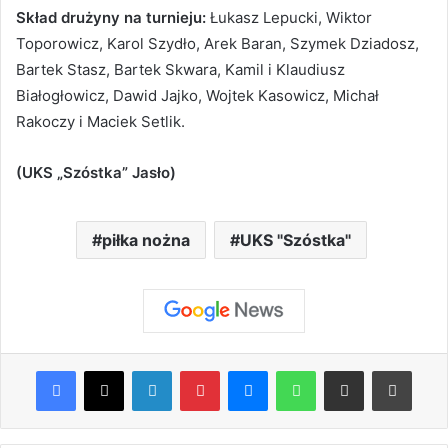
Skład drużyny na turnieju:
Łukasz Lepucki, Wiktor
Toporowicz, Karol Szydło, Arek Baran, Szymek Dziadosz,
Bartek Stasz, Bartek Skwara, Kamil i Klaudiusz
Białogłowicz, Dawid Jajko, Wojtek Kasowicz, Michał
Rakoczy i Maciek Setlik.
(UKS „Szóstka” Jasło)
piłka nożna
UKS "Szóstka"
Facebook
X
LinkedIn
Pinterest
Messenger
WhatsApp
Share via Email
Print