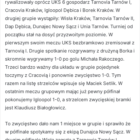
rywalizowały oprócz UKS 6 gospodarz Tarnovia Tarnów I,
Cracovia Kraków, Igloopol Dębica i Borek Kraków. W
drugiej grupie wystąpiły: Wisła Kraków, Tarnovia Tarnów II,
Dap Dębica, Dunajec Nowy Sącz i Unia Tarnów. Turniej od
początku stał na dosyć przyzwoitym poziomie. W
pierwszym swoim meczu UKS bezbramkowo zremisował z
Tarnovią I. Drugie spotkanie rozgrywamy z drużyną Borka i
skromnie wygrywamy 1-0 po golu Michała Rakoczego.
Trzeci bardzo ważny dla układu w grupie pojedynek
toczymy z Cracovią i ponownie zwycięstwo 1-0. Tym
razem na listę strzelców wpisuje się Maciek Setlik. W
ostatnim meczu grupowym mając już pewny półfinał
pokonujemy Igloopol 1-0, a strzelcem zwycięskiej bramki
jest Klaudiusz Białogłowicz.
To zwycięstwo dało nam 1 miejsce w grupie i sprawiło że
w półfinale spotykamy się z ekipą Dunajca Nowy Sącz. W
drugim półfinale Wisła zagrała z Tarnowią Tarnów I.