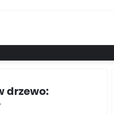
w drzewo:
y