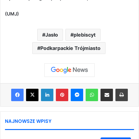
(UMJ)
Jasło
plebiscyt
Podkarpackie Trójmiasto
Facebook
X
LinkedIn
Pinterest
Messenger
WhatsApp
Share via Email
Print
NAJNOWSZE WPISY