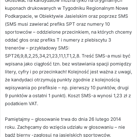
Głosować na kandydatów można tylko na oryginalnych
kuponach drukowanych w Tygodniku Regionalnym Nowe
Podkarpacie, w Obiektywie Jasielskim oraz poprzez SMS
(SMS musi zawierać prefiks SPT oraz numery 10
sportowców – oddzielone przecinkiem, na których chcemy
oddać głos oraz prefiks T i numery z plebiscytu 3
trenerów – przykładowy SMS:
SPT26,9,8,2,25,34,21,23,11,1,T1,2,8. Treść SMS-a musi być
wpisana jako ciągłość tzn. bez wstawiania spacji pomiędzy
litery, cyfry i po przecinkach! Kolejność jest ważna z uwagi,
że kandydaci otrzymują punkty zgodnie z kolejnością
wpisywania po prefiksie – np. pierwszy 10 punktów, drugi
9 punktów a ostatni 1 punkt). Koszt SMS-a wynosi 1,23 zł z
podatkiem VAT.
Pamiętajmy – głosowanie trwa do dnia 26 lutego 2014
roku. Zachęcamy do wzięcia udziału w głosowaniu – nie
bądź bierny -zagłosuj na jasielskich sportowców.