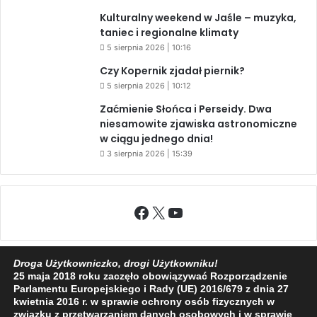
Kulturalny weekend w Jaśle – muzyka,
taniec i regionalne klimaty
5 sierpnia 2026 | 10:16
Czy Kopernik zjadał piernik?
5 sierpnia 2026 | 10:12
Zaćmienie Słońca i Perseidy. Dwa
niesamowite zjawiska astronomiczne
w ciągu jednego dnia!
3 sierpnia 2026 | 15:39
Facebook
X
YouTube
Droga Użytkowniczko, drogi Użytkowniku!
25 maja 2018 roku zaczęło obowiązywać Rozporządzenie
2009 - 2026 © Wszelkie prawa zastrzeżone
Parlamentu Europejskiego i Rady (UE) 2016/679 z dnia 27
kwietnia 2016 r. w sprawie ochrony osób fizycznych w
O NAS
REDAKCJA
POLITYKA PRYWATNOŚCI
związku z przetwarzaniem danych osobowych i w sprawie