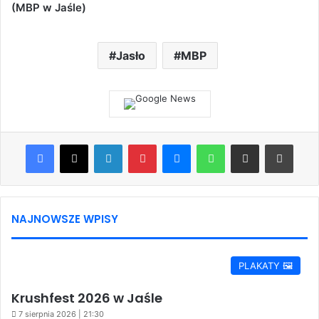
(MBP w Jaśle)
Jasło
MBP
Facebook
X
LinkedIn
Pinterest
Messenger
WhatsApp
Share via Email
Print
NAJNOWSZE WPISY
PLAKATY 🖼️
Krushfest 2026 w Jaśle
7 sierpnia 2026 | 21:30