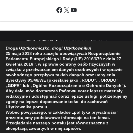
Facebook
X
YouTube
2009 - 2026 © Wszelkie prawa zastrzeżone
Droga Użytkowniczko, drogi Użytkowniku!
O NAS
REDAKCJA
POLITYKA PRYWATNOŚCI
25 maja 2018 roku zaczęło obowiązywać Rozporządzenie
Parlamentu Europejskiego i Rady (UE) 2016/679 z dnia 27
kwietnia 2016 r. w sprawie ochrony osób fizycznych w
związku z przetwarzaniem danych osobowych i w sprawie
swobodnego przepływu takich danych oraz uchylenia
dyrektywy 95/46/WE (określane jako „RODO”, „ORODO”,
„GDPR” lub „Ogólne Rozporządzenie o Ochronie Danych”).
Aby dalej móc dostarczać Państwu coraz lepsze materiały
redakcyjne i udostępniać coraz lepsze usługi, potrzebujemy
zgody na lepsze dopasowanie treści do zachowań
Użytkownika portalu.
Wobec powyższego, w zakładce
„polityka prywatności
”
prezentujemy podstawowe informacje na ten temat.
Przeglądanie naszego portalu jest równoznaczne z
akceptacją zawartych w niej zapisów.