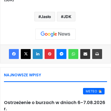
Jasło
JDK
Facebook
X
LinkedIn
Pinterest
Messenger
WhatsApp
Share via Email
Print
NAJNOWSZE WPISY
METEO
Ostrzeżenie o burzach w dniach 6-7.08.2026
r.