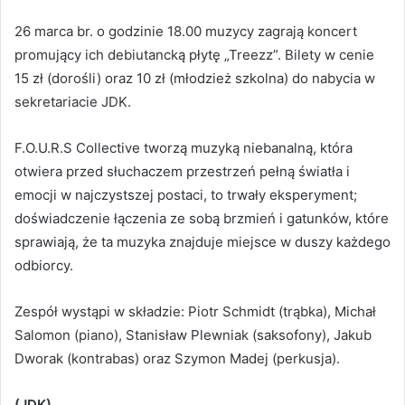
26 marca br. o godzinie 18.00 muzycy zagrają koncert
promujący ich debiutancką płytę „Treezz”. Bilety w cenie
15 zł (dorośli) oraz 10 zł (młodzież szkolna) do nabycia w
sekretariacie JDK.
F.O.U.R.S Collective tworzą muzyką niebanalną, która
otwiera przed słuchaczem przestrzeń pełną światła i
emocji w najczystszej postaci, to trwały eksperyment;
doświadczenie łączenia ze sobą brzmień i gatunków, które
sprawiają, że ta muzyka znajduje miejsce w duszy każdego
odbiorcy.
Zespół wystąpi w składzie: Piotr Schmidt (trąbka), Michał
Salomon (piano), Stanisław Plewniak (saksofony), Jakub
Dworak (kontrabas) oraz Szymon Madej (perkusja).
(JDK)