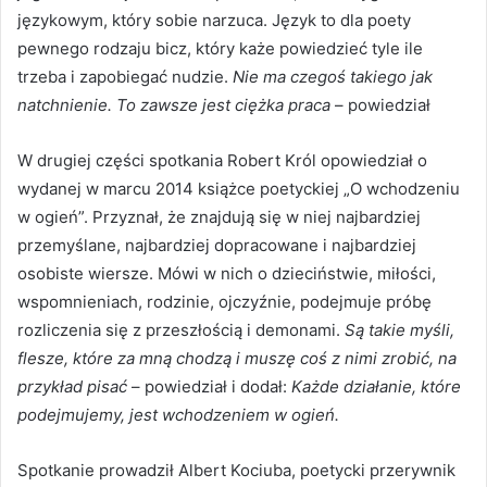
językowym, który sobie narzuca. Język to dla poety
pewnego rodzaju bicz, który każe powiedzieć tyle ile
trzeba i zapobiegać nudzie.
Nie ma czegoś takiego jak
natchnienie. To zawsze jest ciężka praca
– powiedział
W drugiej części spotkania Robert Król opowiedział o
wydanej w marcu 2014 książce poetyckiej „O wchodzeniu
w ogień”. Przyznał, że znajdują się w niej najbardziej
przemyślane, najbardziej dopracowane i najbardziej
osobiste wiersze. Mówi w nich o dzieciństwie, miłości,
wspomnieniach, rodzinie, ojczyźnie, podejmuje próbę
rozliczenia się z przeszłością i demonami.
Są takie myśli,
flesze, które za mną chodzą i muszę coś z nimi zrobić, na
przykład pisać
– powiedział i dodał:
Każde działanie, które
podejmujemy, jest wchodzeniem w ogień.
Spotkanie prowadził Albert Kociuba, poetycki przerywnik