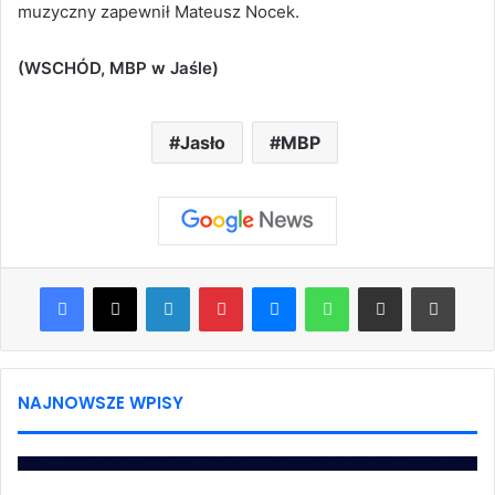
muzyczny zapewnił Mateusz Nocek.
(WSCHÓD, MBP w Jaśle)
Jasło
MBP
Facebook
X
LinkedIn
Pinterest
Messenger
WhatsApp
Share via Email
Print
NAJNOWSZE WPISY