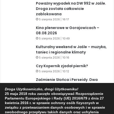
Poważny wypadek na DW 992 w Jaśle.
Droga została całkowicie
zablokowana
5 sierpnia 2026 | 16:17
Kino plenerowe w Gorajowicach –
08.08.2026
5 sierpnia 2026 | 10:49
Kulturalny weekend w Jaśle – muzyka,
taniec i regionalne klimaty
5 sierpnia 2026 | 10:16
Czy Kopernik zjadał piernik?
5 sierpnia 2026 | 10:12
Zaćmienie Słońca i Perseidy. Dwa
niesamowite zjawiska astronomiczne
Droga Użytkowniczko, drogi Użytkowniku!
w ciągu jednego dnia!
25 maja 2018 roku zaczęło obowiązywać Rozporządzenie
3 sierpnia 2026 | 15:39
Parlamentu Europejskiego i Rady (UE) 2016/679 z dnia 27
kwietnia 2016 r. w sprawie ochrony osób fizycznych w
związku z przetwarzaniem danych osobowych i w sprawie
swobodnego przepływu takich danych oraz uchylenia