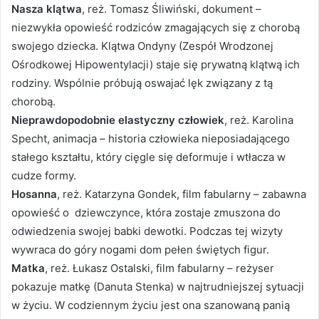
Nasza klątwa
, reż. Tomasz Śliwiński, dokument –
niezwykła opowieść rodziców zmagających się z chorobą
swojego dziecka. Klątwa Ondyny (Zespół Wrodzonej
Ośrodkowej Hipowentylacji) staje się prywatną klątwą ich
rodziny. Wspólnie próbują oswajać lęk związany z tą
chorobą.
Nieprawdopodobnie elastyczny człowiek
, reż. Karolina
Specht, animacja – historia człowieka nieposiadającego
stałego kształtu, który cięgle się deformuje i wtłacza w
cudze formy.
Hosanna
, reż. Katarzyna Gondek, film fabularny – zabawna
opowieść o dziewczynce, która zostaje zmuszona do
odwiedzenia swojej babki dewotki. Podczas tej wizyty
wywraca do góry nogami dom pełen świętych figur.
Matka
, reż. Łukasz Ostalski, film fabularny – reżyser
pokazuje matkę (Danuta Stenka) w najtrudniejszej sytuacji
w życiu. W codziennym życiu jest ona szanowaną panią