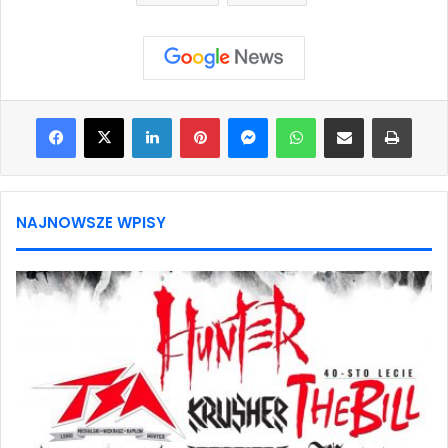
Facebook
X
LinkedIn
Pinterest
Messenger
WhatsApp
Share via Email
Print
NAJNOWSZE WPISY