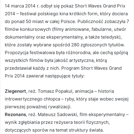
14 marca 2014 r. odbył się pokaz Short Waves Grand Prix
2014 – festiwal polskiego kina krótkich form, który dociera
do ponad 50 miast w całej Polsce. Publiczność zobaczyła 7
filmów konkursowych (filmy animowane, fabularne, utwór
dokumentalny oraz eksperymentalny, a także teledysk),
które zostały wybrane spośród 280 zgłoszonych tytułów.
Propozycja festiwalowa była różnorodna, ale cechą spójną
wszystkich filmów była jakość artystyczna, którą
przedstawiał każdy z nich. Program Short Waves Grand
Prix 2014 zawierał następujące tytuły:
Ziegenort
, reż. Tomasz Popakul, animacja – historia
introwertycznego chłopca – ryby, który staje wobec swojej
pierwszej poważnej rywalizacji.
Rezonans
, reż. Mateusz Sadowski, film eksperymentalny –
wynik zgłębiania przez reżysera teorii fizycznych,
dotyczących sporów na temat struktury świata.