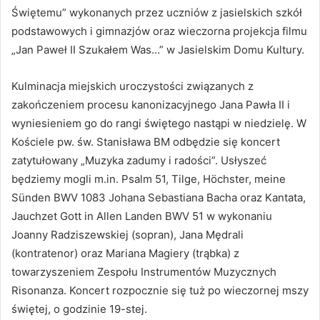
Świętemu” wykonanych przez uczniów z jasielskich szkół
podstawowych i gimnazjów oraz wieczorna projekcja filmu
„Jan Paweł II Szukałem Was…” w Jasielskim Domu Kultury.
Kulminacja miejskich uroczystości związanych z
zakończeniem procesu kanonizacyjnego Jana Pawła II i
wyniesieniem go do rangi świętego nastąpi w niedzielę. W
Kościele pw. św. Stanisława BM odbędzie się koncert
zatytułowany „Muzyka zadumy i radości”. Usłyszeć
będziemy mogli m.in. Psalm 51, Tilge, Höchster, meine
Sünden BWV 1083 Johana Sebastiana Bacha oraz Kantata,
Jauchzet Gott in Allen Landen BWV 51 w wykonaniu
Joanny Radziszewskiej (sopran), Jana Mędrali
(kontratenor) oraz Mariana Magiery (trąbka) z
towarzyszeniem Zespołu Instrumentów Muzycznych
Risonanza. Koncert rozpocznie się tuż po wieczornej mszy
świętej, o godzinie 19-stej.