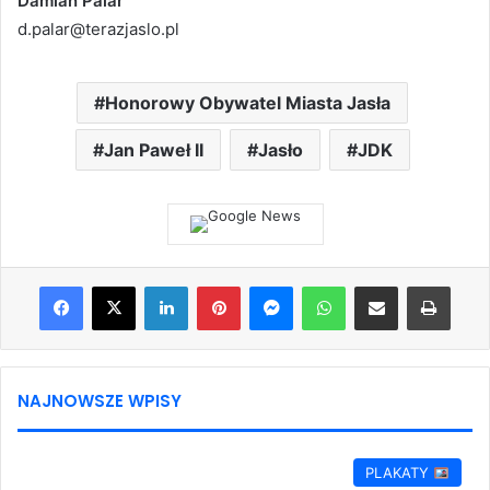
Damian Palar
d.palar@terazjaslo.pl
Honorowy Obywatel Miasta Jasła
Jan Paweł II
Jasło
JDK
Facebook
X
LinkedIn
Pinterest
Messenger
WhatsApp
Share via Email
Print
NAJNOWSZE WPISY
PLAKATY