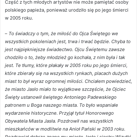
Część z tych młodych artystów nie może pamiętać osoby
polskiego papieża, ponieważ urodziło się po jego śmierci
w 2005 roku.
–
To świadczy o tym, że miłość do Ojca Świętego we
wszystkich pokoleniach jest, trwa i trwać będzie. Chyba to
jest najpiękniejsze świadectwo. Ojcu Świętemu zawsze
chodziło o to, żeby młodzież go kochała, z nim była i tak
jest. Te tłumy, które płakały w 2005 roku po jego śmierci,
które zbierały się na wszystkich rynkach, placach dużych
miast to był wyraz ogromnej miłości. Chciałem powiedzieć,
że miasto Jasło miało to wyjątkowe szczęście, że Ojciec
Święty ustanowił świętego Antoniego Padewskiego
patronem u Boga naszego miasta. To było wspaniałe
wydarzenie historyczne. Przyjął tytuł Honorowego
Obywatela Miasta Jasła. Pozdrowił nas wszystkich
mieszkańców w modlitwie na Anioł Pański w 2003 roku.
Pozdrawiał dobrze znane mu miasto Jasło i siostry Wizytki