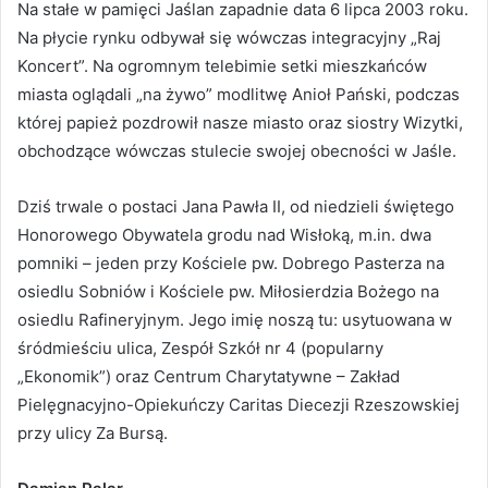
Na stałe w pamięci Jaślan zapadnie data 6 lipca 2003 roku.
Na płycie rynku odbywał się wówczas integracyjny „Raj
Koncert”. Na ogromnym telebimie setki mieszkańców
miasta oglądali „na żywo” modlitwę Anioł Pański, podczas
której papież pozdrowił nasze miasto oraz siostry Wizytki,
obchodzące wówczas stulecie swojej obecności w Jaśle.
Dziś trwale o postaci Jana Pawła II, od niedzieli świętego
Honorowego Obywatela grodu nad Wisłoką, m.in. dwa
pomniki – jeden przy Kościele pw. Dobrego Pasterza na
osiedlu Sobniów i Kościele pw. Miłosierdzia Bożego na
osiedlu Rafineryjnym. Jego imię noszą tu: usytuowana w
śródmieściu ulica, Zespół Szkół nr 4 (popularny
„Ekonomik”) oraz Centrum Charytatywne – Zakład
Pielęgnacyjno-Opiekuńczy Caritas Diecezji Rzeszowskiej
przy ulicy Za Bursą.