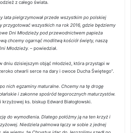
odzież z całego świata.
rzy lata pielgrzymował przede wszystkim po polskiej
aby przygotować wszystkich na rok 2016, gdzie będziemy
atowe Dni Młodzieży pod przewodnictwem papieża
żową chcemy ogarnąć modlitwą kościół święty, naszą
ni Młodzieży.
– powiedział.
 dniu dzisiejszym objąć młodzież, która przystąpi w
eroko otwarli serce na dary i owoce Ducha Świętego”.
po nich egzaminy maturalne. Chcemy na tę drogę
płańskie i zakonne spośród tegorocznych maturzystów.
i krzyżowej ks. biskup Edward Białogłowski.
cję do wymodlenia. Dlatego połóżmy ją na ten krzyż i
zyżowej. Niedziela palmowa łączy w sobie z jednej
, ale wiemy, że Chrystus idąc do Jerozolimy szedł po