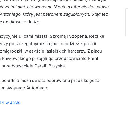
niewolnikami, ale wolnymi. Niech ta intencja Jezusowa
Antoniego, który jest patronem zagubionych. Stąd też
w modlitwę.
– dodał.
dycyjnie ulicami miasta: Szkolną i Szopena. Replikę
dzy poszczególnymi stacjami młodzież z parafii
migrodzki, w asyście jasielskich harcerzy. Z placu
a Pawłowskiego przejęli go przedstawiciele Parafii
ei przedstawiciele Parafii Brzyska.
 południe msza święta odprawiona przez księdza
ium świętego Antoniego.
14 w Jaśle