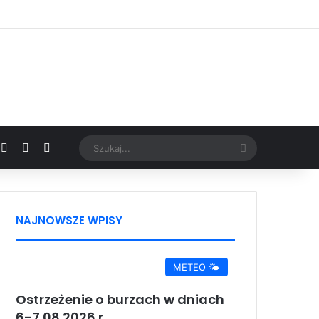
Facebook
X
YouTube
Google News
Szukaj...
NAJNOWSZE WPISY
METEO 🌤️
Ostrzeżenie o burzach w dniach
6-7.08.2026 r.