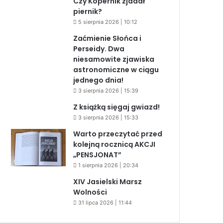
Czy Kopernik zjadał
piernik?
5 sierpnia 2026 | 10:12
Zaćmienie Słońca i
Perseidy. Dwa
niesamowite zjawiska
astronomiczne w ciągu
jednego dnia!
3 sierpnia 2026 | 15:39
Z książką sięgaj gwiazd!
3 sierpnia 2026 | 15:33
Warto przeczytać przed
kolejną rocznicą AKCJI
„PENSJONAT”
1 sierpnia 2026 | 20:34
XIV Jasielski Marsz
Wolności
31 lipca 2026 | 11:44