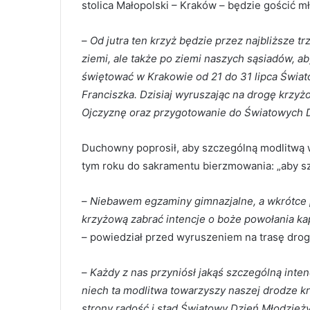
stolica Małopolski – Kraków – będzie gościć mł
–
Od jutra ten krzyż będzie przez najbliższe t
ziemi, ale także po ziemi naszych sąsiadów, 
świętować w Krakowie od 21 do 31 lipca Świ
Franciszka. Dzisiaj wyruszając na drogę krzy
Ojczyznę oraz przygotowanie do Światowych D
Duchowny poprosił, aby szczególną modlitwą w
tym roku do sakramentu bierzmowania: „aby sz
–
Niebawem egzaminy gimnazjalne, a wkrótce 
krzyżową zabrać intencje o boże powołania ka
– powiedział przed wyruszeniem na trasę drog
–
Każdy z nas przyniósł jakąś szczególną inten
niech ta modlitwa towarzyszy naszej drodze kr
strony radość i stąd Światowy Dzień Młodzieży