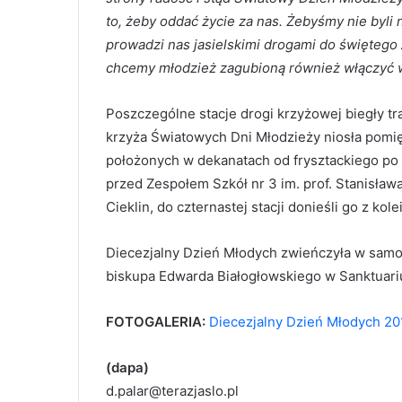
to, żeby oddać życie za nas. Żebyśmy nie byli 
prowadzi nas jasielskimi drogami do świętego 
chcemy młodzież zagubioną również włączyć 
Poszczególne stacje drogi krzyżowej biegły tra
krzyża Światowych Dni Młodzieży niosła pomię
położonych w dekanatach od frysztackiego po ż
przed Zespołem Szkół nr 3 im. prof. Stanisław
Cieklin, do czternastej stacji donieśli go z kol
Diecezjalny Dzień Młodych zwieńczyła w samo
biskupa Edwarda Białogłowskiego w Sanktuar
FOTOGALERIA:
Diecezjalny Dzień Młodych 20
(dapa)
d.palar@terazjaslo.pl