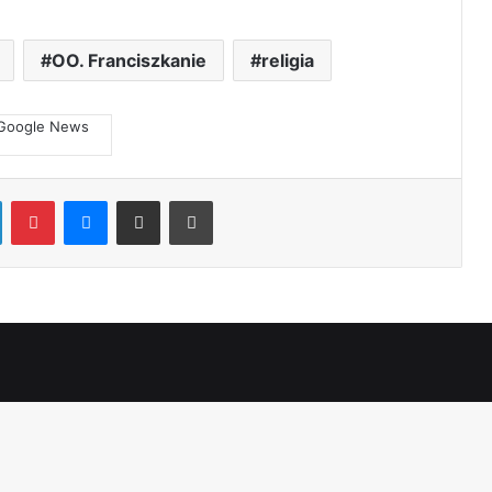
OO. Franciszkanie
religia
LinkedIn
Pinterest
Messenger
Share via Email
Print