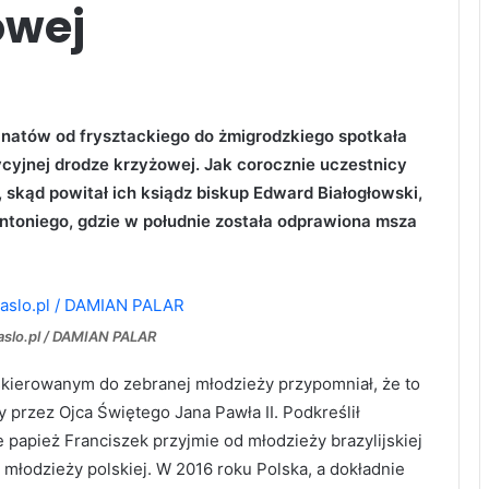
owej
anatów od frysztackiego do żmigrodzkiego spotkała
dycyjnej drodze krzyżowej. Jak corocznie uczestnicy
, skąd powitał ich ksiądz biskup Edward Białogłowski,
Antoniego, gdzie w południe została odprawiona msza
Jaslo.pl / DAMIAN PALAR
kierowanym do zebranej młodzieży przypomniał, że to
przez Ojca Świętego Jana Pawła II. Podkreślił
 papież Franciszek przyjmie od młodzieży brazylijskiej
młodzieży polskiej. W 2016 roku Polska, a dokładnie