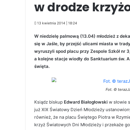
w drodze krzyż
13 kwietnia 2014 | 18:24
W niedzielę palmową (13.04) młodzież z dek
się w Jaśle, by przejść ulicami miasta w tra
wyruszyli spod placu przy Zespole Szkół nr 3
a kolejne stacje wiodły do Sanktuarium św. 
święta.
Fot. © teraz
Ksiądz biskup
Edward Białogłowski
w słowie s
już XIX Światowy Dzień Młodzieży ustanowiony 
również, że na placu Świętego Piotra w Rzymie
krzyż Światowych Dni Młodzieży i przekaże go 