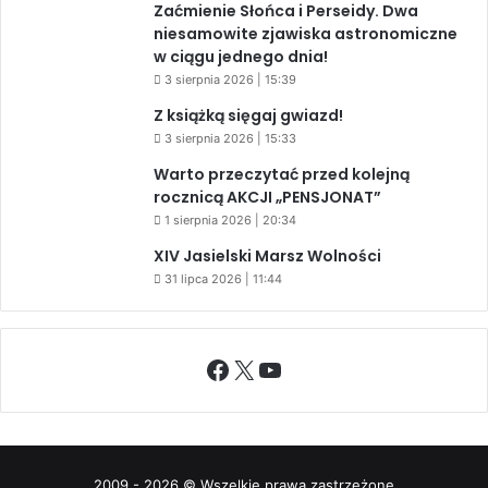
Zaćmienie Słońca i Perseidy. Dwa
niesamowite zjawiska astronomiczne
w ciągu jednego dnia!
3 sierpnia 2026 | 15:39
Z książką sięgaj gwiazd!
3 sierpnia 2026 | 15:33
Warto przeczytać przed kolejną
rocznicą AKCJI „PENSJONAT”
1 sierpnia 2026 | 20:34
XIV Jasielski Marsz Wolności
31 lipca 2026 | 11:44
Facebook
X
YouTube
2009 - 2026 © Wszelkie prawa zastrzeżone