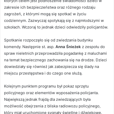
których celem jest podnoszenie świadomości dzieci w
zakresie ich bezpieczeństwa oraz różnego rodzaju
zagrożeń, z którymi mogą się spotkać w życiu
codziennym. Zazwyczaj spotykają się z najmłodszymi w
szkołach. Wczoraj to jednak dzieci odwiedziły policjantów.
Spotkanie rozpoczęło się od zwiedzania budynku
komendy. Następnie st. asp.
Anna Śnieżek
z zespołu do
spraw nieletnich przeprowadziła pogadankę z maluchami
na temat bezpiecznego zachowania się na drodze. Dzieci
dowiedziały się również jak zabezpiecza się ślady na
miejscu przestępstwa i do czego one służą.
Kolejnym punktem programu był pokaz sprzętu
policyjnego oraz elementów wyposażenia policjanta.
Największą jednak frajdą dla zwiedzających była
możliwość obejrzenia z bliska radiowozu policyjnego,
który miał uruchomione sygnały świetlne i dźwiękowe.