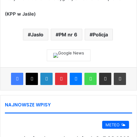
(KPP w Jaśle)
Jasło
PM nr 6
Policja
Facebook
X
LinkedIn
Pinterest
Messenger
WhatsApp
Share via Email
Print
NAJNOWSZE WPISY
METEO 🌤️