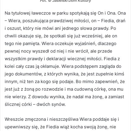
Fot. © Jasielski Dom Kultury
Na tytułowej ławeczce w parku spotykają się On i Ona. Ona
– Wiera, poszukująca prawdziwej miłości, on – Fiedia, drań
i oszust, który nie mówi ani jednego słowa prawdy. Po
chwili okazuje się, że spotkali się już wcześniej, ale on
tego nie pamięta. Wiera oczekuje wyjaśnień, dlaczego
pewnej nocy wyszedł od niej i nie wrócił, ale przede
wszystkim prawdy i deklaracji wiecznej miłości. Fiedia z
kolei cały czas ją okłamuje. Wiera podstępem zagląda do
jego dokumentów, z których wynika, że jest zupełnie kimś
innym, niż ten za kogo się podaje. Bo mimo zapewnień, że
jest już z żoną po rozwodzie i ma cudowną córkę, ona mu
nie wierzy. Z dowodu wynika, że nadal ma żonę, a zamiast
ślicznej córki – dwóch synów.
Wreszcie zmęczona i nieszczęśliwa Wiera poddaje się i
upewniwszy się, że Fiedia wiąż kocha swoją żonę, nie