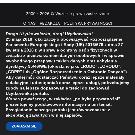
2009 - 2026 © Wszelkie prawa zastrzeżone
O NAS
REDAKCJA
POLITYKA PRYWATNOŚCI
Droga Użytkowniczko, drogi Użytkowniku!
25 maja 2018 roku zaczęło obowiązywać Rozporządzenie
Parlamentu Europejskiego i Rady (UE) 2016/679 z dnia 27
kwietnia 2016 r. w sprawie ochrony osób fizycznych w
związku z przetwarzaniem danych osobowych i w sprawie
swobodnego przepływu takich danych oraz uchylenia
dyrektywy 95/46/WE (określane jako „RODO”, „ORODO”,
„GDPR” lub „Ogólne Rozporządzenie o Ochronie Danych”).
Aby dalej móc dostarczać Państwu coraz lepsze materiały
redakcyjne i udostępniać coraz lepsze usługi, potrzebujemy
zgody na lepsze dopasowanie treści do zachowań
Użytkownika portalu.
Wobec powyższego, w zakładce
„polityka prywatności
”
prezentujemy podstawowe informacje na ten temat.
Przeglądanie naszego portalu jest równoznaczne z
akceptacją zawartych w niej zapisów.
ZGADZAM SIĘ