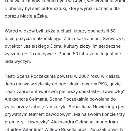
Festiwalu Filmów Fabularnych w Gdyni, we wrześniu 2004
r. obecny był sam autor sztuki, który wyraził uznanie dla
obrazu Macieja Żaka.
Wśród widzów byli także jubilaci, którzy obchodzili 50-
lecie pożycia małżeńskiego. Z tej okazji Janusz Szewczyk,
dyrektor Jasielskiego Domu Kultury złożył im serdeczne
życzenia. – To niebywałe. Ponad 50 lat razem, to jest nie
lada wyczyn.
Teatr Scena Poczekalnia powstał w 2007 roku w Kaliszu.
Jego nazwa wzięła się od poczekalni dworca PKS, gdzie
Teatr zaprezentował swój pierwszy spektakl – „Ławeczkę”
Aleksandra Gelmana. Scena Poczekalnia powołana do
życia przez Izabelę Noszczyk i Sebastiana Nowickiego jest
prywatnym teatrem zawodowym. Ma na swoim koncie trzy
premiery: „Ławeczkę” Aleksandra Gelmana, monodram
„Shirley Valentine” Willego Rusella oraz „Związek otwarty”