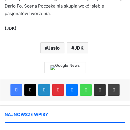
Dario Fo. Scena Poczekalnia skupia wokół siebie
pasjonatów tworzenia.
(JDK)
Jasło
JDK
Facebook
X
LinkedIn
Pinterest
Messenger
WhatsApp
Share via Email
Print
NAJNOWSZE WPISY