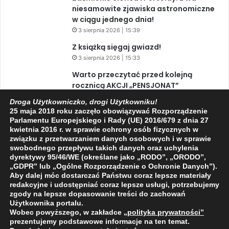
niesamowite zjawiska astronomiczne
w ciągu jednego dnia!
3 sierpnia 2026 | 15:39
Z książką sięgaj gwiazd!
3 sierpnia 2026 | 15:33
Warto przeczytać przed kolejną
rocznicą AKCJI „PENSJONAT”
1 sierpnia 2026 | 20:34
Droga Użytkowniczko, drogi Użytkowniku!
25 maja 2018 roku zaczęło obowiązywać Rozporządzenie
XIV Jasielski Marsz Wolności
Parlamentu Europejskiego i Rady (UE) 2016/679 z dnia 27
31 lipca 2026 | 11:44
kwietnia 2016 r. w sprawie ochrony osób fizycznych w
związku z przetwarzaniem danych osobowych i w sprawie
swobodnego przepływu takich danych oraz uchylenia
dyrektywy 95/46/WE (określane jako „RODO”, „ORODO”,
Facebook
X
YouTube
„GDPR” lub „Ogólne Rozporządzenie o Ochronie Danych”).
Aby dalej móc dostarczać Państwu coraz lepsze materiały
redakcyjne i udostępniać coraz lepsze usługi, potrzebujemy
zgody na lepsze dopasowanie treści do zachowań
Użytkownika portalu.
Wobec powyższego, w zakładce
„polityka prywatności
”
2009 - 2026 © Wszelkie prawa zastrzeżone
prezentujemy podstawowe informacje na ten temat.