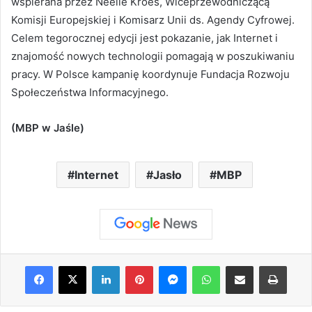
wspierana przez Neelie Kroes, Wiceprzewodniczącą
Komisji Europejskiej i Komisarz Unii ds. Agendy Cyfrowej.
Celem tegorocznej edycji jest pokazanie, jak Internet i
znajomość nowych technologii pomagają w poszukiwaniu
pracy. W Polsce kampanię koordynuje Fundacja Rozwoju
Społeczeństwa Informacyjnego.
(MBP w Jaśle)
Internet
Jasło
MBP
Facebook
X
LinkedIn
Pinterest
Messenger
WhatsApp
Share via Email
Print