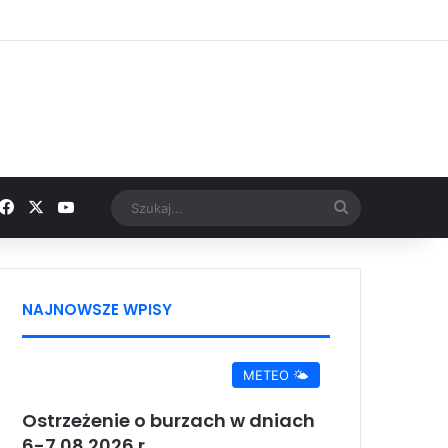
Facebook
X
YouTube
Google News
Szukaj...
NAJNOWSZE WPISY
METEO 🌤️
Ostrzeżenie o burzach w dniach
6-7.08.2026 r.