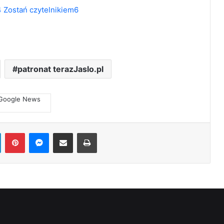
patronat terazJaslo.pl
LinkedIn
Pinterest
Messenger
Share via Email
Print