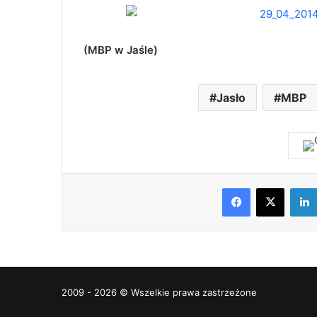
(MBP w Jaśle)
Jasło
MBP
Facebook
X
2009 - 2026 © Wszelkie prawa zastrzeżone