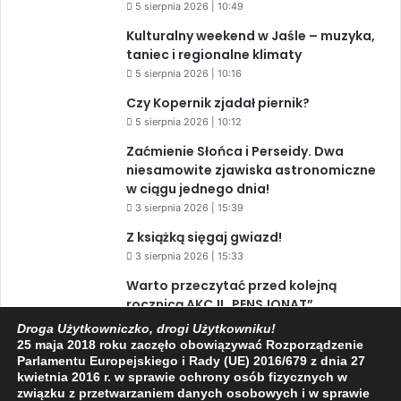
5 sierpnia 2026 | 10:49
Kulturalny weekend w Jaśle – muzyka,
taniec i regionalne klimaty
5 sierpnia 2026 | 10:16
Czy Kopernik zjadał piernik?
5 sierpnia 2026 | 10:12
Zaćmienie Słońca i Perseidy. Dwa
niesamowite zjawiska astronomiczne
w ciągu jednego dnia!
3 sierpnia 2026 | 15:39
Z książką sięgaj gwiazd!
3 sierpnia 2026 | 15:33
Warto przeczytać przed kolejną
rocznicą AKCJI „PENSJONAT”
1 sierpnia 2026 | 20:34
Droga Użytkowniczko, drogi Użytkowniku!
25 maja 2018 roku zaczęło obowiązywać Rozporządzenie
Parlamentu Europejskiego i Rady (UE) 2016/679 z dnia 27
kwietnia 2016 r. w sprawie ochrony osób fizycznych w
Facebook
X
YouTube
związku z przetwarzaniem danych osobowych i w sprawie