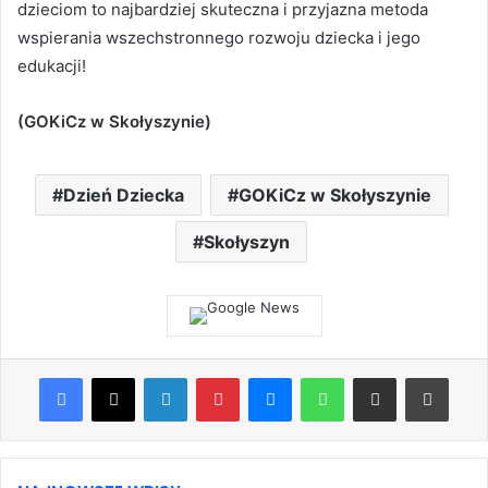
dzieciom to najbardziej skuteczna i przyjazna metoda
wspierania wszechstronnego rozwoju dziecka i jego
edukacji!
(GOKiCz w Skołyszynie)
Dzień Dziecka
GOKiCz w Skołyszynie
Skołyszyn
Facebook
X
LinkedIn
Pinterest
Messenger
WhatsApp
Share via Email
Print