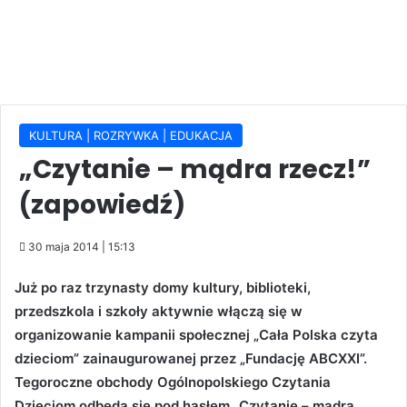
KULTURA | ROZRYWKA | EDUKACJA
„Czytanie – mądra rzecz!”
(zapowiedź)
30 maja 2014 | 15:13
Już po raz trzynasty domy kultury, biblioteki,
przedszkola i szkoły aktywnie włączą się w
organizowanie kampanii społecznej „Cała Polska czyta
dzieciom” zainaugurowanej przez „Fundację ABCXXI”.
Tegoroczne obchody Ogólnopolskiego Czytania
Dzieciom odbędą się pod hasłem „Czytanie – mądra