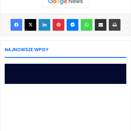
Facebook
X
LinkedIn
Pinterest
Messenger
WhatsApp
Share via Email
Print
NAJNOWSZE WPISY