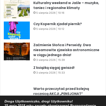
Kulturalny weekend w Jaśle – muzyka,
taniec i regionalne klimaty
5 sierpnia 2026 | 10:16
Czy Kopernik zjadał piernik?
5 sierpnia 2026 | 10:12
Zaćmienie Słońca i Perseidy. Dwa
niesamowite zjawiska astronomiczne
w ciągu jednego dnia!
3 sierpnia 2026 | 15:39
Z książką sięgaj gwiazd!
3 sierpnia 2026 | 15:33
Warto przeczytać przed kolejną
rocznicą AKCJI „PENSJONAT”
1 sierpnia 2026 | 20:34
Droga Użytkowniczko, drogi Użytkowniku!
25 maja 2018 roku zaczęło obowiązywać Rozporządzenie