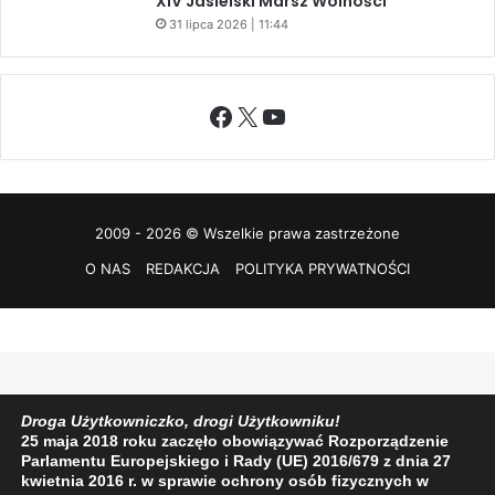
XIV Jasielski Marsz Wolności
31 lipca 2026 | 11:44
Facebook
X
YouTube
2009 - 2026 © Wszelkie prawa zastrzeżone
O NAS
REDAKCJA
POLITYKA PRYWATNOŚCI
Droga Użytkowniczko, drogi Użytkowniku!
25 maja 2018 roku zaczęło obowiązywać Rozporządzenie
Parlamentu Europejskiego i Rady (UE) 2016/679 z dnia 27
kwietnia 2016 r. w sprawie ochrony osób fizycznych w