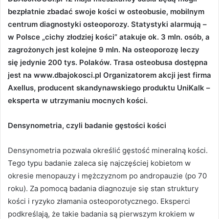
bezpłatnie zbadać swoje kości w osteobusie, mobilnym
centrum diagnostyki osteoporozy. Statystyki alarmują –
w Polsce „cichy złodziej kości” atakuje ok. 3 mln. osób, a
zagrożonych jest kolejne 9 mln. Na osteoporozę leczy
się jedynie 200 tys. Polaków. Trasa osteobusa dostępna
jest na www.dbajokosci.pl Organizatorem akcji jest firma
Axellus, producent skandynawskiego produktu UniKalk –
eksperta w utrzymaniu mocnych kości.
Densynometria, czyli badanie gęstości kości
Densynometria pozwala określić gęstość mineralną kości.
Tego typu badanie zaleca się najczęściej kobietom w
okresie menopauzy i mężczyznom po andropauzie (po 70
roku). Za pomocą badania diagnozuje się stan struktury
kości i ryzyko złamania osteoporotycznego. Eksperci
podkreślają, że takie badania są pierwszym krokiem w