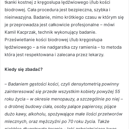
tkanki kostnej z kręgosłupa lędźwiowego i/lub kości
biodrowej. Cała procedura jest bezpieczna, szybka i
nieinwazyjna. Badanie, mimo krótkiego czasu w którym się
je przeprowadza jest całkowicie profesjonalne – mówi
Kamil Kacprzak, technik wykonujący badanie.
Prześwietlanie kości biodrowej i/lub kręgosłupa
lędźwiowego – a nie nadgarstka czy ramienia – to metoda
która jest respektowana i zalecana przez lekarzy.
Kiedy się zbadać?
–
Badaniem gęstości kości, czyli densytometrią powinny
zainteresować się przede wszystkim kobiety powyżej 55
roku życia – w okresie menopauzy, a szczególnie po niej –
o drobnej budowy ciała, osoby palące papierosy, pijące
dużo kawy, alkoholu, spożywające małe ilości przetworów
mlecznych, oraz mężczyźni po 70 roku życia. Także
niektóre długotrwałe terapie – leki zobojętniające kwas