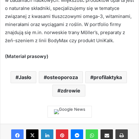
w badaniach naukowych. Większość produktów oparta jest
o naturalne składniki, specjalizujemy się w tematyce
związanej z kwasami tłuszczowymi omega-3, witaminami,
minerałami oraz wyciągami z roślin. W portfolio firmy
znajdują się m.in. norweskie trany Möller’s, preparaty z
żeń-szeniem z linii BodyMax czy produkt UniKalk.
(Materiał prasowy)
Jasło
osteoporoza
profilaktyka
zdrowie
Facebook
X
LinkedIn
Pinterest
Messenger
WhatsApp
Share via Email
Print