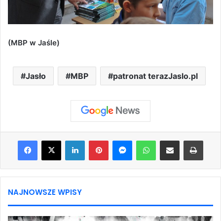
(MBP w Jaśle)
Jasło
MBP
patronat terazJaslo.pl
Facebook
X
LinkedIn
Pinterest
Messenger
WhatsApp
Share via Email
Print
NAJNOWSZE WPISY