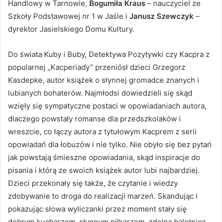
Handlowy w Tarnowie,
Bogumiła Kraus
– nauczyciel ze
Szkoły Podstawowej nr 1 w Jaśle i
Janusz Szewczyk
–
dyrektor Jasielskiego Domu Kultury.
Do świata Kuby i Buby, Detektywa Pozytywki czy Kacpra z
popularnej „Kacperiady” przeniósł dzieci Grzegorz
Kasdepke, autor książek o słynnej gromadce znanych i
lubianych bohaterów. Najmłodsi dowiedzieli się skąd
wzięły się sympatyczne postaci w opowiadaniach autora,
dlaczego powstały romanse dla przedszkolaków i
wreszcie, co łączy autora z tytułowym Kacprem z serii
opowiadań dla łobuzów i nie tylko. Nie obyło się bez pytań
jak powstają śmieszne opowiadania, skąd inspiracje do
pisania i którą ze swoich książek autor lubi najbardziej.
Dzieci przekonały się także, że czytanie i wiedzy
zdobywanie to droga do realizacji marzeń. Skandując i
pokazując słowa wyliczanki przez moment stały się
dobrym kucharzem, słynnym piłkarzem, zdolną baletnicą,