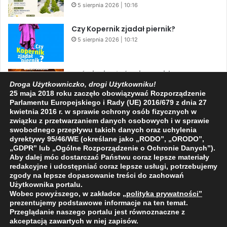
5 sierpnia 2026 | 10:16
Czy Kopernik zjadał piernik?
5 sierpnia 2026 | 10:12
Zaćmienie Słońca i Perseidy. Dwa
niesamowite zjawiska astronomiczne
Droga Użytkowniczko, drogi Użytkowniku!
25 maja 2018 roku zaczęło obowiązywać Rozporządzenie
w ciągu jednego dnia!
Parlamentu Europejskiego i Rady (UE) 2016/679 z dnia 27
3 sierpnia 2026 | 15:39
kwietnia 2016 r. w sprawie ochrony osób fizycznych w
związku z przetwarzaniem danych osobowych i w sprawie
swobodnego przepływu takich danych oraz uchylenia
dyrektywy 95/46/WE (określane jako „RODO”, „ORODO”,
Facebook
X
YouTube
„GDPR” lub „Ogólne Rozporządzenie o Ochronie Danych”).
Aby dalej móc dostarczać Państwu coraz lepsze materiały
redakcyjne i udostępniać coraz lepsze usługi, potrzebujemy
zgody na lepsze dopasowanie treści do zachowań
Użytkownika portalu.
Wobec powyższego, w zakładce
„polityka prywatności
”
2009 - 2026 © Wszelkie prawa zastrzeżone
prezentujemy podstawowe informacje na ten temat.
Przeglądanie naszego portalu jest równoznaczne z
O NAS
REDAKCJA
POLITYKA PRYWATNOŚCI
akceptacją zawartych w niej zapisów.