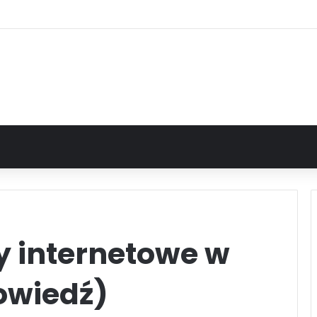
y internetowe w
owiedź)