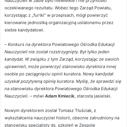
Nauczycieli w Jaśle było niewielkie i nie przyniosło
oczekiwanego rezultatu. Wobec tego Zarząd Powiatu,
korzystając z „furtki” w przepisach, mógł powierzyć
kierowanie jednostką organizacyjną ustalonemu przez
siebie kandydatowi.
–
Konkurs na dyrektora Powiatowego Ośrodka Edukacji
Nauczycieli nie został rozstrzygnięty. Był tylko jeden
kandydat. W związku z tym Zarząd, korzystając ze swoich
uprawnień, może powierzyć stanowisko dyrektora innej
osobie po zaciągnięciu opinii kuratora. Nowy kandydat
uzyskał pozytywną opinię kuratora. Myślę, że sprawdzi się
na stanowisku dyrektora Powiatowego Ośrodka Edukacji
Nauczycieli.
– mówi
Adam Kmiecik
, starosta jasielski.
Nowym dyrektorem został Tomasz Tłuściak, z
wykształcenia nauczyciel historii, obecnie zatrudniony na
stanowisku specjalisty ds. szkoleń w Zespole