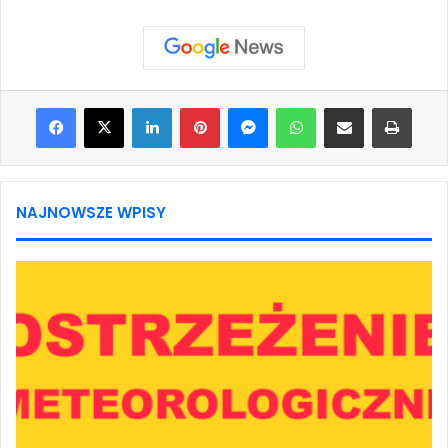
Facebook
X
LinkedIn
Pinterest
Messenger
WhatsApp
Share via Email
Print
NAJNOWSZE WPISY