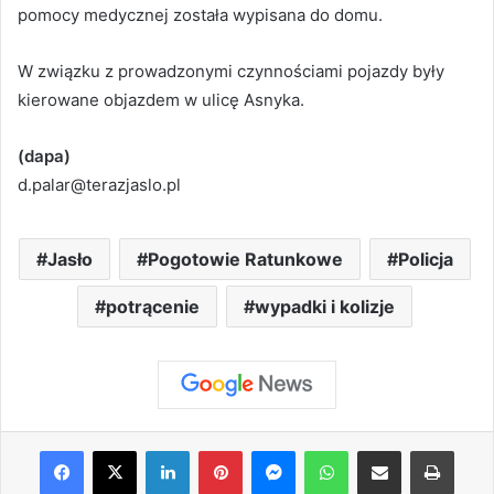
pomocy medycznej została wypisana do domu.
W związku z prowadzonymi czynnościami pojazdy były
kierowane objazdem w ulicę Asnyka.
(dapa)
d.palar@terazjaslo.pl
Jasło
Pogotowie Ratunkowe
Policja
potrącenie
wypadki i kolizje
Facebook
X
LinkedIn
Pinterest
Messenger
WhatsApp
Share via Email
Print