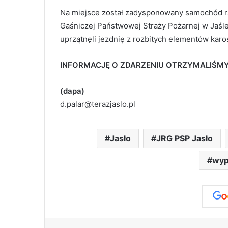
Na miejsce został zadysponowany samochód r
Gaśniczej Państwowej Straży Pożarnej w Jaśle
uprzątnęli jezdnię z rozbitych elementów karos
INFORMACJĘ O ZDARZENIU OTRZYMALIŚMY
(dapa)
d.palar@terazjaslo.pl
Jasło
JRG PSP Jasło
wypa
Facebook
X