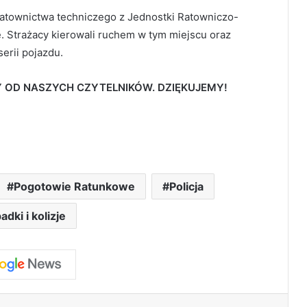
atownictwa techniczego z Jednostki Ratowniczo-
. Strażacy kierowali ruchem w tym miejscu oraz
erii pojazdu.
 OD NASZYCH CZYTELNIKÓW. DZIĘKUJEMY!
Pogotowie Ratunkowe
Policja
dki i kolizje
LinkedIn
Pinterest
Messenger
Share via Email
Print