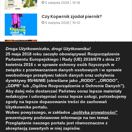
5 sierpnia 2026 | 10:16
Czy Kopernik zjadał piernik?
5 sierpnia 2026 | 10:12
Zaćmienie Słońca i Perseidy. Dwa
niesamowite zjawiska astronomiczne
Droga Użytkowniczko, drogi Użytkowniku!
25 maja 2018 roku zaczęło obowiązywać Rozporządzenie
w ciągu jednego dnia!
Parlamentu Europejskiego i Rady (UE) 2016/679 z dnia 27
3 sierpnia 2026 | 15:39
kwietnia 2016 r. w sprawie ochrony osób fizycznych w
związku z przetwarzaniem danych osobowych i w sprawie
swobodnego przepływu takich danych oraz uchylenia
dyrektywy 95/46/WE (określane jako „RODO”, „ORODO”,
Facebook
X
YouTube
„GDPR” lub „Ogólne Rozporządzenie o Ochronie Danych”).
Aby dalej móc dostarczać Państwu coraz lepsze materiały
redakcyjne i udostępniać coraz lepsze usługi, potrzebujemy
zgody na lepsze dopasowanie treści do zachowań
Użytkownika portalu.
Wobec powyższego, w zakładce
„polityka prywatności
”
2009 - 2026 © Wszelkie prawa zastrzeżone
prezentujemy podstawowe informacje na ten temat.
Przeglądanie naszego portalu jest równoznaczne z
O NAS
REDAKCJA
POLITYKA PRYWATNOŚCI
akceptacją zawartych w niej zapisów.