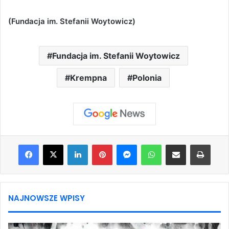
(Fundacja im. Stefanii Woytowicz)
Fundacja im. Stefanii Woytowicz
Krempna
Polonia
Facebook
X
LinkedIn
Pinterest
Messenger
WhatsApp
Share via Email
Print
NAJNOWSZE WPISY