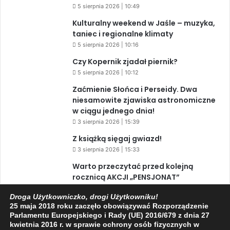
5 sierpnia 2026 | 10:49
Kulturalny weekend w Jaśle – muzyka,
taniec i regionalne klimaty
5 sierpnia 2026 | 10:16
Czy Kopernik zjadał piernik?
5 sierpnia 2026 | 10:12
Zaćmienie Słońca i Perseidy. Dwa
niesamowite zjawiska astronomiczne
w ciągu jednego dnia!
3 sierpnia 2026 | 15:39
Z książką sięgaj gwiazd!
3 sierpnia 2026 | 15:33
Warto przeczytać przed kolejną
rocznicą AKCJI „PENSJONAT”
1 sierpnia 2026 | 20:34
Droga Użytkowniczko, drogi Użytkowniku!
XIV Jasielski Marsz Wolności
25 maja 2018 roku zaczęło obowiązywać Rozporządzenie
Parlamentu Europejskiego i Rady (UE) 2016/679 z dnia 27
31 lipca 2026 | 11:44
kwietnia 2016 r. w sprawie ochrony osób fizycznych w