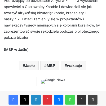
Podróżujący po bezkresach Afryki w Filii nr 3 wysłuchali
opowieści o Czarownicy Karabie i dowiedzieli się jak
tworzyć afrykańską biżuterię: korale, bransolety i
naszyjniki. Dzieci zamieniły się w projektantów i
nawlekaczy tysięcy mieniących się kolorami koralików, by
zaprezentować swoje rękodzieła podczas bibliotecznego
pokazu biżuterii.
(MBP w Jaśle)
Jasło
MBP
wakacje
Facebook
X
LinkedIn
Pinterest
Messenger
WhatsApp
Share via Email
Print