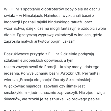
W Filii nr 1 spotkanie globtroterów odbyło się na dachu
świata – w Himalajach. Najmłodsi wysłuchali baśni z
Indonezji i poznali tajniki hinduskiego tatuażu oraz
wzornictwa, dzięki czemu mogli fantazyjnie ozdobić swoje
dłonie. Egzotyczną wyprawę zakończyli w Indiach, gdzie
zaprosiła małych artystów bogini Lakszmi.
Poszukiwacze przygód z Filii nr 2 dzielnie podążają
szlakiem europejskich opowieści, a tym
razem zawędrowali do Francji – krainy mody i dobrego
jedzenia. Po wysłuchaniu baśni „Wróżki” Ch. Perraulta i
wiersza „Francja elegancja” Doroty Strzemińskiej-
Więckowiak najmłodsi zapytani czy ślimak jest
smakołykiem – jednoznacznie zaprzeczyli. Nie zjedli więc
ślimaków, ale zrobili je ze sznurka i kolorowego papieru.