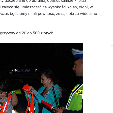
 doczepiane do ubrania, opaski, kamizelki oraz
 zaleca się umieszczać na wysokości kolan, dłoni, w
wówczas będziemy mieli pewność, że są dobrze widoczne
 grzywny od 20 do 500 złotych.