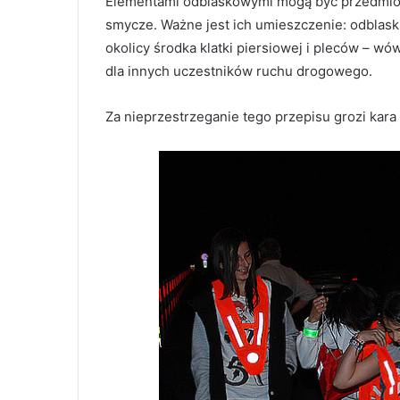
Elementami odblaskowymi mogą być przedmioty
smycze. Ważne jest ich umieszczenie: odblaski
okolicy środka klatki piersiowej i pleców – 
dla innych uczestników ruchu drogowego.
Za nieprzestrzeganie tego przepisu grozi kara