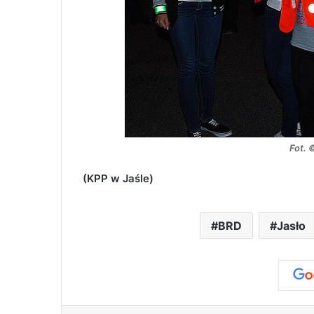
Fot. 
(KPP w Jaśle)
BRD
Jasło