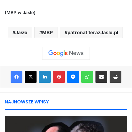
(MBP w Jaśle)
Jasło
MBP
patronat terazJaslo.pl
Facebook
X
LinkedIn
Pinterest
Messenger
WhatsApp
Share via Email
Print
NAJNOWSZE WPISY