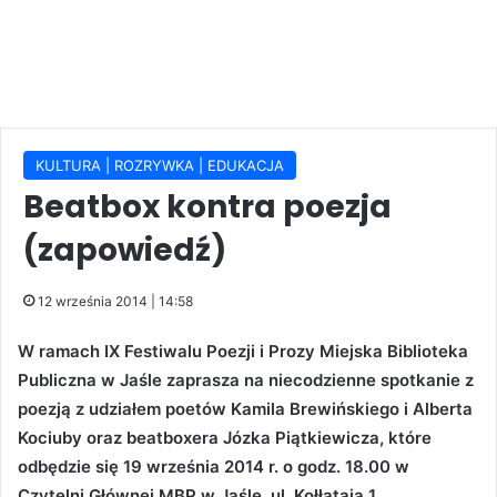
KULTURA | ROZRYWKA | EDUKACJA
Beatbox kontra poezja
(zapowiedź)
12 września 2014 | 14:58
W ramach IX Festiwalu Poezji i Prozy Miejska Biblioteka
Publiczna w Jaśle zaprasza na niecodzienne spotkanie z
poezją z udziałem poetów Kamila Brewińskiego i Alberta
Kociuby oraz beatboxera Józka Piątkiewicza, które
odbędzie się 19 września 2014 r. o godz. 18.00 w
Czytelni Głównej MBP w Jaśle, ul. Kołłątaja 1.