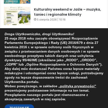
Kulturalny weekend w Jaśle – muzyka,
taniec i regionalne klimaty
5 sierpnia 2026 | 10:16
Czy Kopernik zjadał piernik?
Droga Użytkowniczko, drogi Użytkowniku!
5 sierpnia 2026 | 10:12
25 maja 2018 roku zaczęło obowiązywać Rozporządzenie
Parlamentu Europejskiego i Rady (UE) 2016/679 z dnia 27
kwietnia 2016 r. w sprawie ochrony osób fizycznych w
związku z przetwarzaniem danych osobowych i w sprawie
swobodnego przepływu takich danych oraz uchylenia
dyrektywy 95/46/WE (określane jako „RODO”, „ORODO”,
Facebook
X
YouTube
„GDPR” lub „Ogólne Rozporządzenie o Ochronie Danych”).
Aby dalej móc dostarczać Państwu coraz lepsze materiały
redakcyjne i udostępniać coraz lepsze usługi, potrzebujemy
zgody na lepsze dopasowanie treści do zachowań
Użytkownika portalu.
Wobec powyższego, w zakładce
„polityka prywatności
”
2009 - 2026 © Wszelkie prawa zastrzeżone
prezentujemy podstawowe informacje na ten temat.
Przeglądanie naszego portalu jest równoznaczne z
O NAS
REDAKCJA
POLITYKA PRYWATNOŚCI
akceptacją zawartych w niej zapisów.