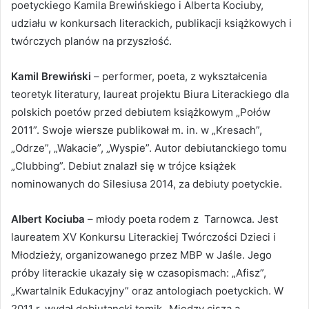
poetyckiego Kamila Brewińskiego i Alberta Kociuby,
udziału w konkursach literackich, publikacji książkowych i
twórczych planów na przyszłość.
Kamil Brewiński
– performer, poeta, z wykształcenia
teoretyk literatury, laureat projektu Biura Literackiego dla
polskich poetów przed debiutem książkowym „Połów
2011”. Swoje wiersze publikował m. in. w „Kresach”,
„Odrze”, „Wakacie”, „Wyspie”. Autor debiutanckiego tomu
„Clubbing”. Debiut znalazł się w trójce książek
nominowanych do Silesiusa 2014, za debiuty poetyckie.
Albert Kociuba
– młody poeta rodem z Tarnowca. Jest
laureatem XV Konkursu Literackiej Twórczości Dzieci i
Młodzieży, organizowanego przez MBP w Jaśle. Jego
próby literackie ukazały się w czasopismach: „Afisz”,
„Kwartalnik Edukacyjny” oraz antologiach poetyckich. W
2011 r. wydał debiutancki tomik „Między ciszą a