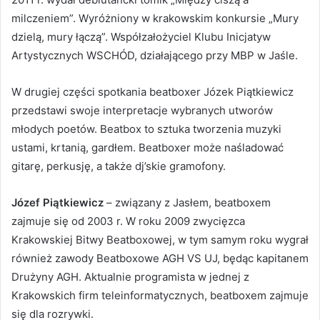
milczeniem”. Wyróżniony w krakowskim konkursie „Mury
dzielą, mury łączą”. Współzałożyciel Klubu Inicjatyw
Artystycznych WSCHÓD, działającego przy MBP w Jaśle.
W drugiej części spotkania beatboxer Józek Piątkiewicz
przedstawi swoje interpretacje wybranych utworów
młodych poetów. Beatbox to sztuka tworzenia muzyki
ustami, krtanią, gardłem. Beatboxer może naśladować
gitarę, perkusję, a także dj’skie gramofony.
Józef Piątkiewicz
– związany z Jasłem, beatboxem
zajmuje się od 2003 r. W roku 2009 zwycięzca
Krakowskiej Bitwy Beatboxowej, w tym samym roku wygrał
również zawody Beatboxowe AGH VS UJ, będąc kapitanem
Drużyny AGH. Aktualnie programista w jednej z
Krakowskich firm teleinformatycznych, beatboxem zajmuje
się dla rozrywki.